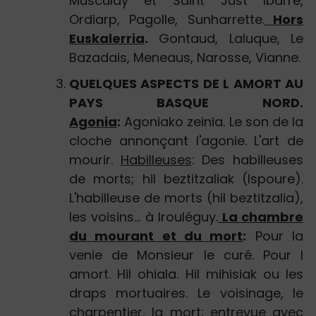
Musculdy et Saint Just Ibarre,
Ordiarp, Pagolle, Sunharrette.
Hors
Euskalerria
.
Gontaud, Laluque, Le
Bazadais, Meneaus, Narosse, Vianne.
QUELQUES ASPECTS DE L AMORT AU
PAYS BASQUE NORD.
Agonia
:
Agoniako zeinia. Le son de la
cloche annonçant l'agonie. L'art de
mourir.
Habilleuses
: Des habilleuses
de morts; hil beztitzaliak (Ispoure).
L'habilleuse de morts (hil beztitzalia),
les voisins... à Irouléguy.
La chambre
du mourant et du mort
:
Pour la
venie de Monsieur le curé. Pour l
amort. Hil ohiala. Hil mihisiak ou les
draps mortuaires. Le voisinage, le
charpentier, la mort; entrevue avec