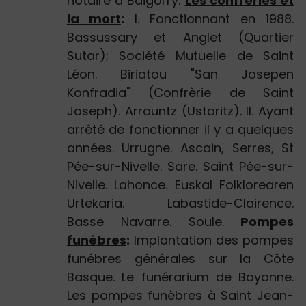
notaire à Baigorry.
Les confrèries et
la mort
:
I. Fonctionnant en 1988.
Bassussary et Anglet (Quartier
Sutar); Société Mutuelle de Saint
Léon. Biriatou "San Josepen
Konfradia" (Confrèrie de Saint
Joseph). Arrauntz (Ustaritz). II. Ayant
arrêté de fonctionner il y a quelques
années. Urrugne. Ascain, Serres, St
Pée-sur-Nivelle. Sare. Saint Pée-sur-
Nivelle. Lahonce. Euskal Folklorearen
Urtekaria. Labastide-Clairence.
Basse Navarre. Soule.
Pompes
funébres
:
Implantation des pompes
funébres générales sur la Côte
Basque. Le funérarium de Bayonne.
Les pompes funèbres à Saint Jean-