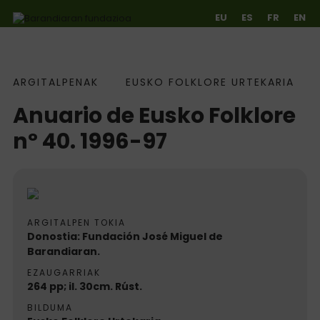
EU
ES
FR
EN
Argitalpenak
ARGITALPENAK
EUSKO FOLKLORE URTEKARIA
Ir directamente al contenido
Anuario de Eusko Folklore
nº 40. 1996-97
ARGITALPEN TOKIA
Donostia: Fundación José Miguel de
Barandiaran.
EZAUGARRIAK
264 pp; il. 30cm. Rúst.
BILDUMA