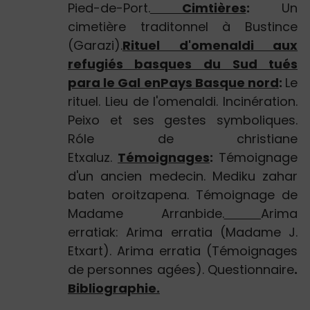
Pied-de-Port.
Cimtières
:
Un
cimetière traditonnel à Bustince
(Garazi).
Rituel d'omenaldi aux
refugiés basques du Sud tués
para le Gal enPays Basque nord
:
Le
rituel. Lieu de l'omenaldi. Incinération.
Peixo et ses gestes symboliques.
Róle de christiane
Etxaluz.
Témoignages
:
Témoignage
d'un ancien medecin. Mediku zahar
baten oroitzapena. Témoignage de
Madame Arranbide.
Arima
erratiak: Arima erratia (Madame J.
Etxart). Arima erratia (Témoignages
de personnes agées). Questionnaire
.
Bibliographie.