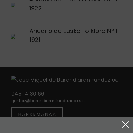
1922
Argitalpena ikusi
Anuario de Eusko Folklore Nº 1.
1921
945 14 30 66
gasteiz
@
barandiaranfundazioa.eus
HARREMANAK
Twitter
Instagram
Facebook