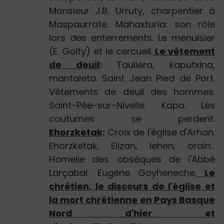
Monsieur J.B. Urruty, charpentier à
Maspaurrate. Mahaxturia: son rôle
lors des enterrements. Le menuisier
(E. Goity) et le cercueil.
Le vêtement
de deuil
:
Tauliera, kaputxina,
mantaleta. Saint Jean Pied de Port.
Vêtements de deuil des hommes.
Saint-Pée-sur-Nivelle. Kapa. Les
coutumes se perdent.
Ehorzketak
:
Croix de l'église d'Arhan.
Ehorzketak, Elizan, lehen, orain...
Homelie des obsèques de l'Abbé
Larçabal. Eugène Goyheneche.
Le
chrétien, le discours de l'église et
la mort chrétienne en Pays Basque
Nord d'hier et