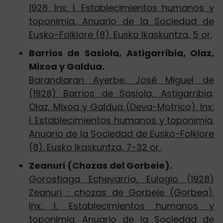
1928. Inx: I. Establecimientos humanos y
toponimia. Anuario de la Sociedad de
Eusko-Folklore (8). Eusko Ikaskuntza, 5 or.
Barrios de Sasiola, Astigarribia, Olaz,
Mixoa y Galdua.
Barandiaran Ayerbe, José Miguel de
(1928) Barrios de Sasiola, Astigarribia,
Olaz, Mixoa y Galdua (Deva-Motrico). Inx:
I. Establecimientos humanos y toponimia.
Anuario de la Sociedad de Eusko-Folklore
(8). Eusko Ikaskuntza, 7-32 or.
Zeanuri (Chozas del Gorbeie).
Gorostiaga Echevarría, Eulogio (1928)
Zeanuri : chozas de Gorbeie (Gorbea).
Inx: I. Establecimientos humanos y
toponimia. Anuario de la Sociedad de