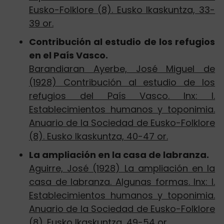
Eusko-Folklore (8). Eusko Ikaskuntza, 33-
39 or.
Contribución al estudio de los refugios
en el País Vasco.
Barandiaran Ayerbe, José Miguel de
(1928) Contribución al estudio de los
refugios del País Vasco. Inx: I.
Establecimientos humanos y toponimia.
Anuario de la Sociedad de Eusko-Folklore
(8). Eusko Ikaskuntza, 40-47 or.
La ampliación en la casa de labranza.
Aguirre, José (1928) La ampliación en la
casa de labranza. Algunas formas. Inx: I.
Establecimientos humanos y toponimia.
Anuario de la Sociedad de Eusko-Folklore
(8). Eusko Ikaskuntza, 49-54 or.