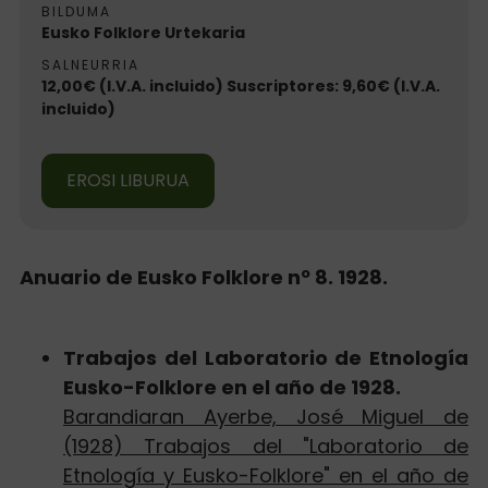
BILDUMA
Eusko Folklore Urtekaria
SALNEURRIA
12,00€ (I.V.A. incluido) Suscriptores: 9,60€ (I.V.A.
incluido)
EROSI LIBURUA
Anuario de Eusko Folklore nº 8. 1928.
Trabajos del Laboratorio de Etnología
Eusko-Folklore en el año de 1928.
Barandiaran Ayerbe, José Miguel de
(1928) Trabajos del "Laboratorio de
Etnología y Eusko-Folklore" en el año de