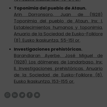
Toponimia del pueblo de Ataun.
Arin Dorronsoro, Juan de (1928)
Toponimia del pueblo de Ataun. Inx: I.
Establecimientos humanos y toponimia.
Anuario de la Sociedad de Eusko-Folklore
(8). Eusko Ikaskuntza, 55-151 or.
Investigaciones prehistóricas.
Barandiaran Ayerbe, José Miguel de
(1928) Los dólmenes de Landarbaso. Inx:
II. Investigaciones prehistóricas. Anuario
de la Sociedad de Eusko-Folklore (8).
Eusko Ikaskuntza, 153-155 or.