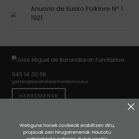
Argitalpena ikusi
Anuario de Eusko Folklore Nº 1.
1921
945 14 30 66
gasteiz
@
barandiaranfundazioa.eus
HARREMANAK
Twitter
Instagram
Facebook
Webgune honek cookieak erabiltzen ditu,
propioak zein hirugarrenenak. Hautatu
Sara Etxea
nabigatzeko nahiago duzun cookie