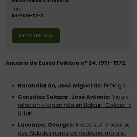
Eusko Folklore Urtekaria
ISBN
84-7016-117-2
EROSI LIBURUA
Anuario de Eusko Folklore nº 24. 1971-1972.
Barandiarán, José Miguel de:
Prólogo
.
González Salazar, José Antonio:
Vida y
relación y toponimia en Bajauri, Obécuri y
Urturi.
Lacombe, Georges:
Notes sur le basque
des Aldudes noms de maisons, mots et