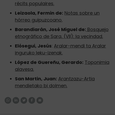
récits populaires.
Leizaola, Fermin de:
Notas sobre un
hórreo guipuzcoano.
Barandiarán, José Miguel de:
Bosquejo
etnográfico de Sara, (VII): la vecindad.
Elósegui, Jesús
:
Aralar-mendi ta Aralar
inguruko leku-izenak.
López de Guereñu, Gerardo:
Toponimia
alavesa.
San Martin, Juan:
Arantzazu-Artia
mendietako bi dolmen.