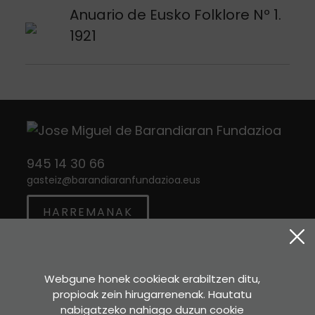
Argitalpena ikusi
Anuario de Eusko Folklore Nº 1.
1921
945 14 30 66
gasteiz
@
barandiaranfundazioa.eus
HARREMANAK
Twitter
Instagram
Facebook
Webgune honek cookieak erabiltzen ditu,
propioak zein hirugarrenenak. Hautatu
Sara Etxea
nabigatzeko nahiago duzun cookie