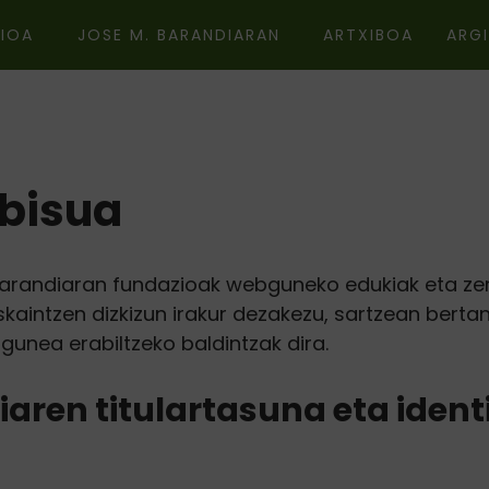
IOA
JOSE M. BARANDIARAN
ARTXIBOA
ARG
bisua
Barandiaran fundazioak webguneko edukiak eta zer
skaintzen dizkizun irakur dezakezu, sartzean berta
gunea erabiltzeko baldintzak dira.
aren titulartasuna eta identi