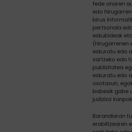
fede onaren au
edo hirugarrene
birus informat
pertsonala edo
eskubideak eta
(hirugarrenen e
eskuratu edo a
sartzeko edo he
publizitatea eg
eskuratu edo at
osotasun, egok
babesik gabe u
judizioz kanpok
Barandiaran fu
erabiltzearen 
sortutako edoze