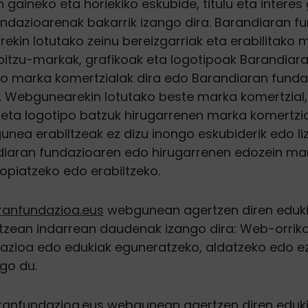
gaineko eta horiekiko eskubide, titulu eta interes 
ndazioarenak bakarrik izango dira. Barandiaran f
kin lotutako zeinu bereizgarriak eta erabilitako 
rbitzu-markak, grafikoak eta logotipoak Barandiar
ko marka komertzialak dira edo Barandiaran fundaz
 Webgunearekin lotutako beste marka komertzial, 
 eta logotipo batzuk hirugarrenen marka komertzia
nea erabiltzeak ez dizu inongo eskubiderik edo liz
iaran fundazioaren edo hirugarrenen edozein ma
piatzeko edo erabiltzeko.
anfundazioa.eus
webgunean agertzen diren eduki
zean indarrean daudenak izango dira: Web-orrik
azioa edo edukiak eguneratzeko, aldatzeko edo 
go du.
anfundazioa.eus
webgunean agertzen diren eduki