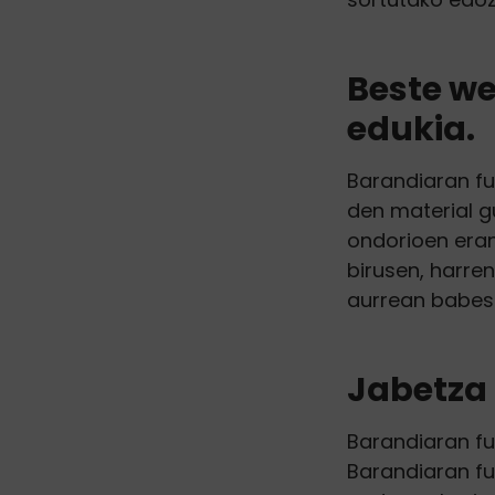
Beste w
edukia.
Barandiaran fu
den material gu
ondorioen erant
birusen, harren
aurrean babest
Jabetza 
Barandiaran fu
Barandiaran fun