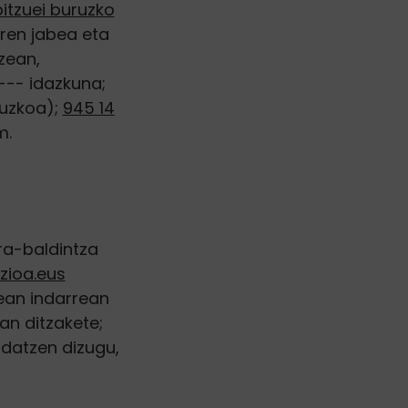
itzuei buruzko
ren jabea eta
zean,
--- idazkuna;
puzkoa);
945 14
m.
era-baldintza
zioa.eus
ean indarrean
an ditzakete;
datzen dizugu,