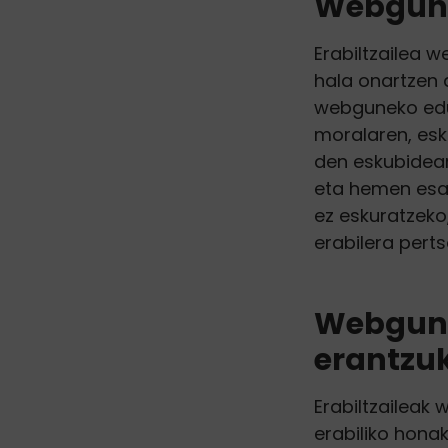
Webgune
Erabiltzailea 
hala onartzen 
webguneko eduk
moralaren, esk
den eskubidear
eta hemen esa
ez eskuratzeko
erabilera pert
Webgune
erantzu
Erabiltzaileak
erabiliko hona