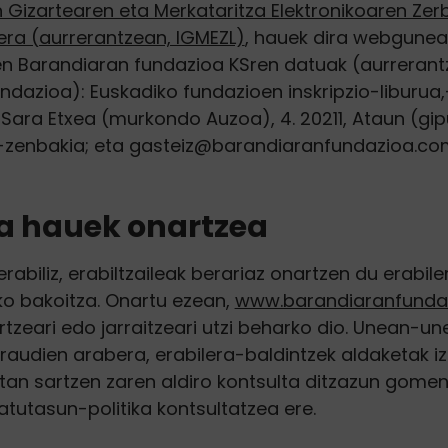
 Gizartearen eta Merkataritza Elektronikoaren Zerb
ra (aurrerantzean, IGMEZL)
, hauek dira webgunea
n Barandiaran fundazioa KSren datuak (aurrerant
ndazioa): Euskadiko fundazioen inskripzio-liburua,
 Sara Etxea (murkondo Auzoa), 4. 20211, Ataun (gi
-zenbakia; eta gasteiz@barandiaranfundazioa.co
a hauek onartzea
biliz, erabiltzaileak berariaz onartzen du erabil
o bakoitza. Onartu ezean,
www.barandiaranfunda
zeari edo jarraitzeari utzi beharko dio. Unean-un
audien arabera, erabilera-baldintzek aldaketak iz
n sartzen zaren aldiro kontsulta ditzazun gomen
atutasun-politika kontsultatzea ere.