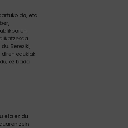
sartuko da, eta
ber,
ublikoaren,
plikatzekoa
u. Bereziki,
diren edukiak
du, ez bada
u eta ez du
duaren zein