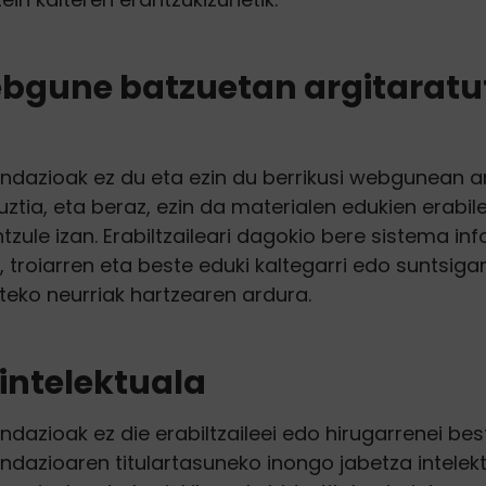
ebgune batzuetan argitarat
ndazioak ez du eta ezin du berrikusi webgunean a
ztia, eta beraz, ezin da materialen edukien erabil
zule izan. Erabiltzaileari dagokio bere sistema in
, troiarren eta beste eduki kaltegarri edo suntsiga
eko neurriak hartzearen ardura.
intelektuala
ndazioak ez die erabiltzaileei edo hirugarrenei be
dazioaren titulartasuneko inongo jabetza intelektu