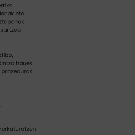
riko
denak eta
aztapenak
 sartzea
tibo,
dintza hauek
n prozedurak
k
merkaturatzen