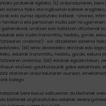
rkako jarduerak egiteko; (ii) arduradunaren, bere 
n sistema fisiko eta logikoetan kalteak eragiteko; 
ikoak edo aurrez aipatutako kalteak –ohorea, intim
 familiarra eta pertsonen irudia zein hirugarrenen
 gainerakoak urratzen edo kaltetzen dituztenak b
dukiak edo irudia transmititu, hedatu, gorde, eskura
tzitzearen ondorioz)– sor ditzaketen sistema fisik
datzeko; (iiii) lehia desleialeko ekintzak edo lege
iteko, edukiak transmititu, hedatu, gorde, eskura jar
zitzearen ondorioz; (iiiii) edukiak egiazkotasun, z
itasun eta/edo gaurkotasunik gabe eskaintzea, er
tziz atariaren arduradunaren aurrean, erreklamazio
orik balego.
ndazioak bere burua salbuesten du bisitariek we
edo bisitariek argitaratutako edukiak deskargatze
in kalteren erantzukizunetik.