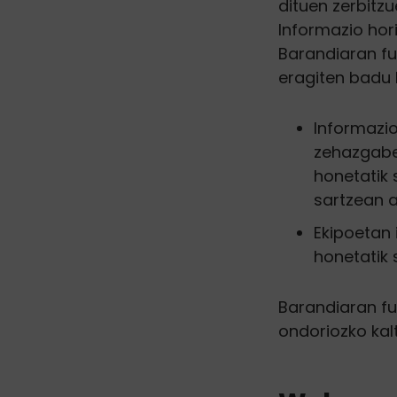
dituen zerbitz
Informazio hor
Barandiaran fu
eragiten badu 
Informazio
zehazgabe
honetatik 
sartzean 
Ekipoetan
honetatik 
Barandiaran fu
ondoriozko kal