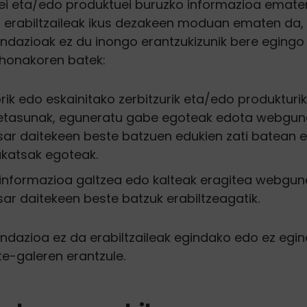
uei eta/edo produktuei buruzko informazioa emate
i erabiltzaileak ikus dezakeen moduan ematen da,
ndazioak ez du inongo erantzukizunik bere egingo k
honakoren batek:
rik edo eskainitako zerbitzurik eta/edo produkturi
tasunak, eguneratu gabe egoteak edota webgun
sar daitekeen beste batzuen edukien zati batean
akatsak egoteak.
 informazioa galtzea edo kalteak eragitea webgu
sar daitekeen beste batzuk erabiltzeagatik.
ndazioa ez da erabiltzaileak egindako edo ez egin
te-galeren erantzule.