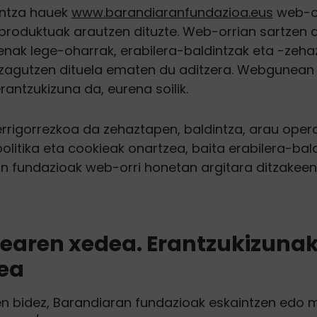
intza hauek
www.barandiaranfundazioa.eus
web-or
 produktuak arautzen dituzte. Web-orrian sartzen 
nak lege-oharrak, erabilera-baldintzak eta -zeh
zagutzen dituela ematen du aditzera. Webgunean
erantzukizuna da, eurena soilik.
igorrezkoa da zehaztapen, baldintza, arau opera
olitika eta cookieak onartzea, baita erabilera-bal
n fundazioak web-orri honetan argitara ditzakee
aren xedea. Erantzukizuna
ea
 bidez, Barandiaran fundazioak eskaintzen edo 