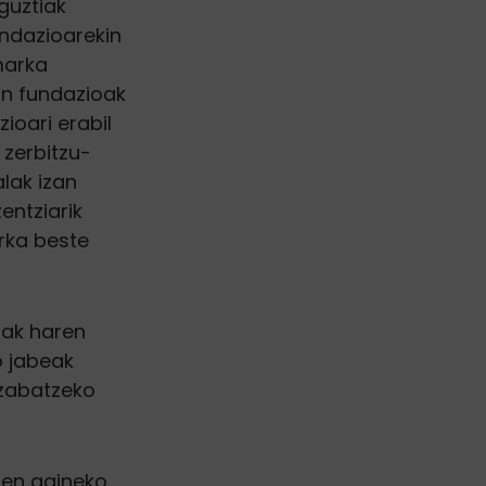
guztiak
undazioarekin
marka
an fundazioak
ioari erabil
zerbitzu-
lak izan
entziarik
rka beste
ak haren
o jabeak
ezabatzeko
en gaineko