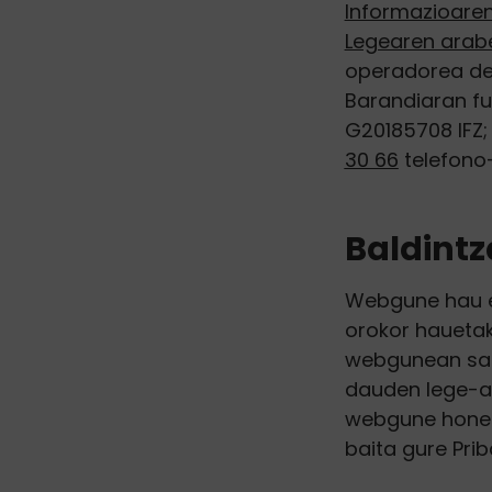
Informazioaren
Legearen arabe
operadorea de
Barandiaran fu
G20185708 IFZ;
30 66
telefono
Baldintz
Webgune hau era
orokor hauetak
webgunean sart
dauden lege-ar
webgune honeta
baita gure Prib