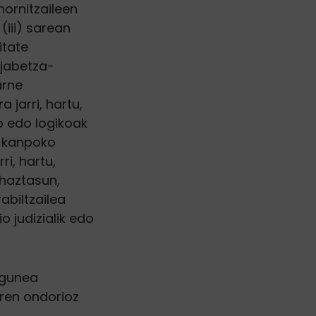
hornitzaileen
(iii) sarean
itate
 jabetza-
arne
 jarri, hartu,
o edo logikoak
z kanpoko
ri, hartu,
ehaztasun,
abiltzailea
 judizialik edo
bgunea
aren ondorioz