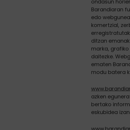
ondasun horien 
Barandiaran fu
edo webguneare
komertzial, ze
erregistratuta
ditzan emanak.
marka, grafiko
daitezke. Webgu
ematen Barand
modu batera ko
www.barandiar
azken egunerat
bertako inform
eskubidea izan
www.barandiar