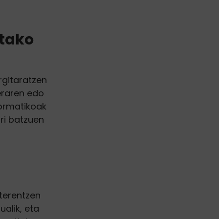
utako
rgitaratzen
eraren edo
formatikoak
rri batzuen
sterentzen
alik, eta