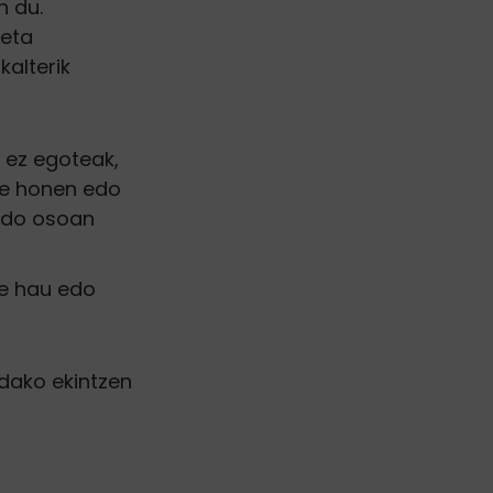
n du.
 eta
alterik
k ez egoteak,
e honen edo
 edo osoan
ne hau edo
dako ekintzen