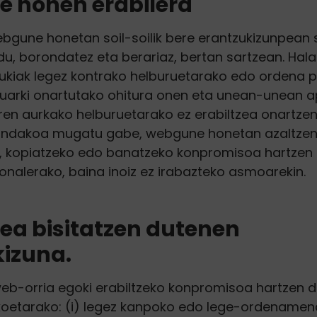
 honen erabilera
webgune honetan soil-soilik bere erantzukizunpean 
du, borondatez eta berariaz, bertan sartzean. Hala
iak legez kontrako helburuetarako edo ordena p
uarki onartutako ohitura onen eta unean-unean a
en aurkako helburuetarako ez erabiltzea onartzen d
ndakoa mugatu gabe, webgune honetan azaltzen 
, kopiatzeko edo banatzeko konpromisoa hartzen 
sonalerako, baina inoiz ez irabazteko asmoarekin.
a bisitatzen dutenen
kizuna.
 web-orria egoki erabiltzeko konpromisoa hartzen d
koetarako: (i) legez kanpoko edo lege-ordenamen