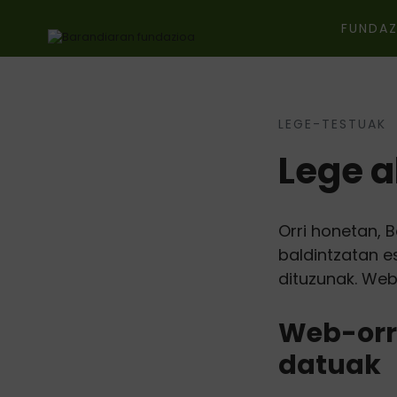
FUNDAZ
LEGE-TESTUAK
Ir directamente al contenido
Lege a
Orri honetan, 
baldintzatan e
dituzunak. Web
Web-orri
datuak