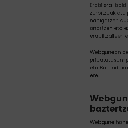
Erabilera-bald
zerbitzuak eta
nabigatzen due
onartzen eta e
erabiltzaileen 
Webgunean derr
pribatutasun-p
eta Barandiara
ere.
Webgune
baztertz
Webgune honen