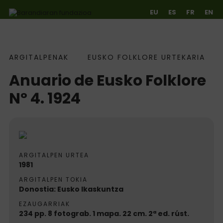
EU
ES
FR
EN
Argitalpenak
ARGITALPENAK
EUSKO FOLKLORE URTEKARIA
Ir directamente al contenido
Anuario de Eusko Folklore
Nº 4. 1924
ARGITALPEN URTEA
1981
ARGITALPEN TOKIA
Donostia: Eusko Ikaskuntza
EZAUGARRIAK
234 pp. 8 fotograb. 1 mapa. 22 cm. 2ª ed. rúst.