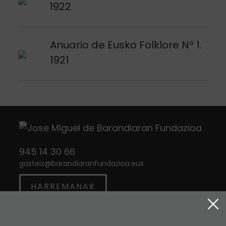
1922
Argitalpena ikusi
Anuario de Eusko Folklore Nº 1.
1921
945 14 30 66
gasteiz
@
barandiaranfundazioa.eus
HARREMANAK
Twitter
Instagram
Facebook