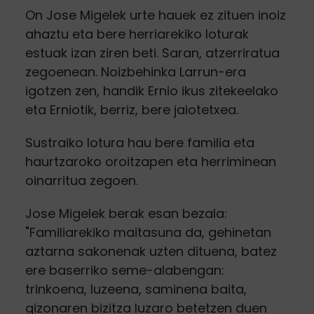
On Jose Migelek urte hauek ez zituen inoiz
ahaztu eta bere herriarekiko loturak
estuak izan ziren beti. Saran, atzerriratua
zegoenean. Noizbehinka Larrun-era
igotzen zen, handik Ernio ikus zitekeelako
eta Erniotik, berriz, bere jaiotetxea.
Sustraiko lotura hau bere familia eta
haurtzaroko oroitzapen eta herriminean
oinarritua zegoen.
Jose Migelek berak esan bezala:
"Familiarekiko maitasuna da, gehinetan
aztarna sakonenak uzten dituena, batez
ere baserriko seme-alabengan:
trinkoena, luzeena, saminena baita,
gizonaren bizitza luzaro betetzen duen