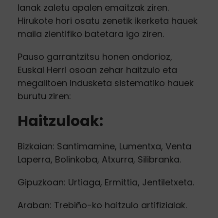
lanak zaletu apalen emaitzak ziren.
Hirukote hori osatu zenetik ikerketa hauek
maila zientifiko batetara igo ziren.
Pauso garrantzitsu honen ondorioz,
Euskal Herri osoan zehar haitzulo eta
megalitoen indusketa sistematiko hauek
burutu ziren:
Haitzuloak:
Bizkaian: Santimamine, Lumentxa, Venta
Laperra, Bolinkoba, Atxurra, Silibranka.
Gipuzkoan: Urtiaga, Ermittia, Jentiletxeta.
Araban: Trebiño-ko haitzulo artifizialak.