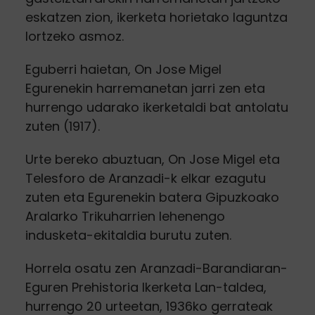
eskatzen zion, ikerketa horietako laguntza
lortzeko asmoz.
Eguberri haietan, On Jose Migel
Egurenekin harremanetan jarri zen eta
hurrengo udarako ikerketaldi bat antolatu
zuten (1917).
Urte bereko abuztuan, On Jose Migel eta
Telesforo de Aranzadi-k elkar ezagutu
zuten eta Egurenekin batera Gipuzkoako
Aralarko Trikuharrien lehenengo
indusketa-ekitaldia burutu zuten.
Horrela osatu zen Aranzadi-Barandiaran-
Eguren Prehistoria Ikerketa Lan-taldea,
hurrengo 20 urteetan, 1936ko gerrateak