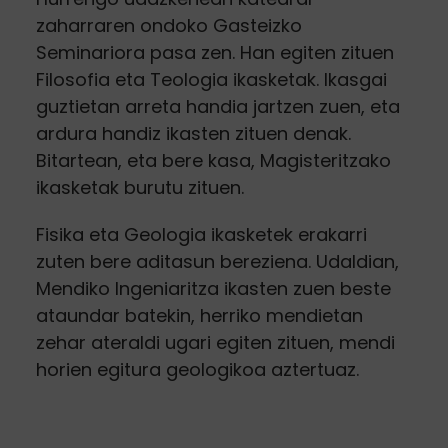
zaharraren ondoko Gasteizko
Seminariora pasa zen. Han egiten zituen
Filosofia eta Teologia ikasketak. Ikasgai
guztietan arreta handia jartzen zuen, eta
ardura handiz ikasten zituen denak.
Bitartean, eta bere kasa, Magisteritzako
ikasketak burutu zituen.
Fisika eta Geologia ikasketek erakarri
zuten bere aditasun bereziena. Udaldian,
Mendiko Ingeniaritza ikasten zuen beste
ataundar batekin, herriko mendietan
zehar ateraldi ugari egiten zituen, mendi
horien egitura geologikoa aztertuaz.