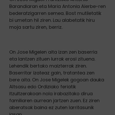
Barandiaran eta Maria Antonia Aierbe-ren
bederatzigarren semea. Bost mutiletatik
bi umetan hil ziren. Lau alabetatik hiru
moja sartu ziren, berriz.
On Jose Migelen aita izan zen baserria
eta lantzen zituen lurrak erosi zituena.
Lehendik bertako maizterrak ziren.
Baserritar izateaz gain, tratantea zen
bere aita. On Jose Migelek gogoan dauka
Altsasu edo Ordiziako feriatik
itzultzerakoan nola irabazitako dirua
familiaren aurrean jartzen zuen. Ez ziren
aberatsak baina ez zuten larritasunik
jasan.