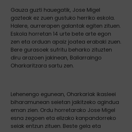
Gauza guzti hauegatik, Jose Migel
gazteak ez zuen gustuko herriko eskola.
Halere, aurrerapen galantak egiten zituen.
Eskola horretan 14 urte bete arte egon
zen eta orduan apaiz joatea erabaki zuen.
Bere gurasoek sufritu beharko zituzten
diru arazoen jakinean, Baliarraingo
Oharkaritzara sartu zen.
Lehenengo egunean, Oharkariak ikasleei
biharamunean seietan jaikitzeko agindua
eman zien. Ordu horretarako Jose Migel
esna zegoen eta elizako kanpandorreko
seiak entzun zituen. Beste gela eta