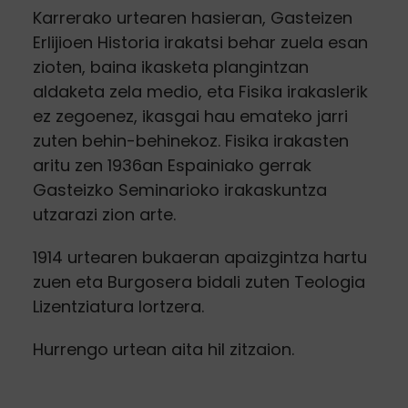
Karrerako urtearen hasieran, Gasteizen
Erlijioen Historia irakatsi behar zuela esan
zioten, baina ikasketa plangintzan
aldaketa zela medio, eta Fisika irakaslerik
ez zegoenez, ikasgai hau emateko jarri
zuten behin-behinekoz. Fisika irakasten
aritu zen 1936an Espainiako gerrak
Gasteizko Seminarioko irakaskuntza
utzarazi zion arte.
1914 urtearen bukaeran apaizgintza hartu
zuen eta Burgosera bidali zuten Teologia
Lizentziatura lortzera.
Hurrengo urtean aita hil zitzaion.