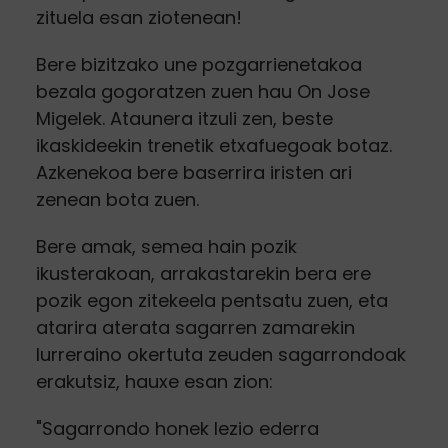
zituela esan ziotenean!
Bere bizitzako une pozgarrienetakoa
bezala gogoratzen zuen hau On Jose
Migelek. Ataunera itzuli zen, beste
ikaskideekin trenetik etxafuegoak botaz.
Azkenekoa bere baserrira iristen ari
zenean bota zuen.
Bere amak, semea hain pozik
ikusterakoan, arrakastarekin bera ere
pozik egon zitekeela pentsatu zuen, eta
atarira aterata sagarren zamarekin
lurreraino okertuta zeuden sagarrondoak
erakutsiz, hauxe esan zion:
"Sagarrondo honek lezio ederra