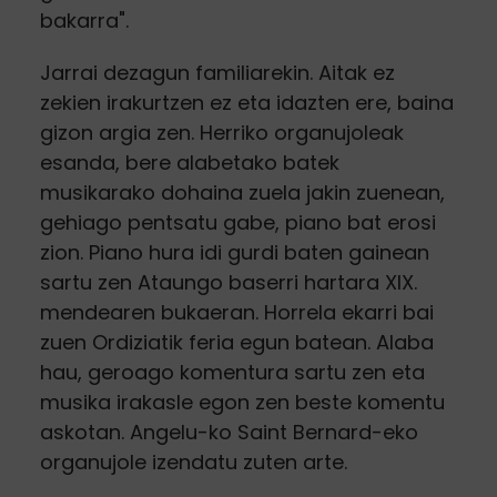
bakarra".
Jarrai dezagun familiarekin. Aitak ez
zekien irakurtzen ez eta idazten ere, baina
gizon argia zen. Herriko organujoleak
esanda, bere alabetako batek
musikarako dohaina zuela jakin zuenean,
gehiago pentsatu gabe, piano bat erosi
zion. Piano hura idi gurdi baten gainean
sartu zen Ataungo baserri hartara XIX.
mendearen bukaeran. Horrela ekarri bai
zuen Ordiziatik feria egun batean. Alaba
hau, geroago komentura sartu zen eta
musika irakasle egon zen beste komentu
askotan. Angelu-ko Saint Bernard-eko
organujole izendatu zuten arte.