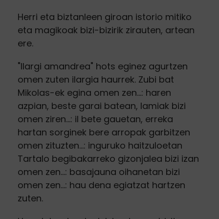
Herri eta biztanleen giroan istorio mitiko
eta magikoak bizi-bizirik zirauten, artean
ere.
"Ilargi amandrea" hots eginez agurtzen
omen zuten ilargia haurrek. Zubi bat
Mikolas-ek egina omen zen...: haren
azpian, beste garai batean, lamiak bizi
omen ziren...: il bete gauetan, erreka
hartan sorginek bere arropak garbitzen
omen zituzten...: inguruko haitzuloetan
Tartalo begibakarreko gizonjalea bizi izan
omen zen...: basajauna oihanetan bizi
omen zen...: hau dena egiatzat hartzen
zuten.