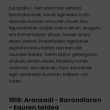
Europako I. Gerratea hasi zenean,
Barandiaranek, berak egindako irrati-
aparailu batean entzuten zituen eta
egunkarietan azaldu baino lehen, ezagutu
eta komentatzen zituan. Honek arazo
ekarri zizkion: Probintziako agintariek
espioitza kasu baten aurrean ote
zeunden beldur, behin baino gehiagotan
arakatu zioten etxea. Miaketa horien
ondorioz, eta aparailu hura edozeinek
egin zezakeela ikustean, bakean utzi
zuten.
1916: Aranzadi - Barandiaran
- Eguren taldea