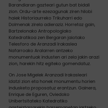
Barandiaran gazteari gutun bat bidali
zion. Ordu-arte ezezagunak ziren hilobi
haiek Historiaurreko Trikuharri edo
Dolmenak zirela adieraziz. Horretaz gain,
Bartzelonako Antropologiako
Katedratikoa zen Bergaran jaiotako
Telesforo de Aranzadi Irakaslea
Nafarroako Aralarren antzeko
monumentuak industen ari zela jakin arazi
zion, harekin hitz egiteko gomendatuz.
On Jose Migelek Aranzadi Irakasleari
idatzi zion eta honek monumentu horien
indusketa proposatuz erantzun. Gainera,
Enrique de Eguren, Oviedoko
Unibertsitateko Katedratiko
gasteiztarrarekin harremanetan jartzeko