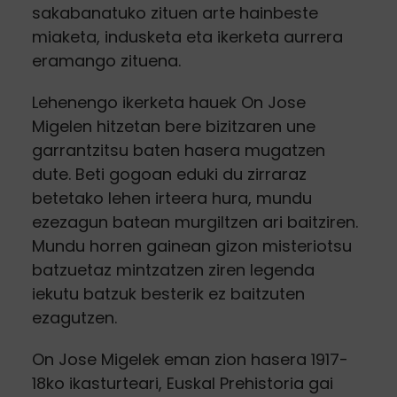
sakabanatuko zituen arte hainbeste
miaketa, indusketa eta ikerketa aurrera
eramango zituena.
Lehenengo ikerketa hauek On Jose
Migelen hitzetan bere bizitzaren une
garrantzitsu baten hasera mugatzen
dute. Beti gogoan eduki du zirraraz
betetako lehen irteera hura, mundu
ezezagun batean murgiltzen ari baitziren.
Mundu horren gainean gizon misteriotsu
batzuetaz mintzatzen ziren legenda
iekutu batzuk besterik ez baitzuten
ezagutzen.
On Jose Migelek eman zion hasera 1917-
18ko ikasturteari, Euskal Prehistoria gai