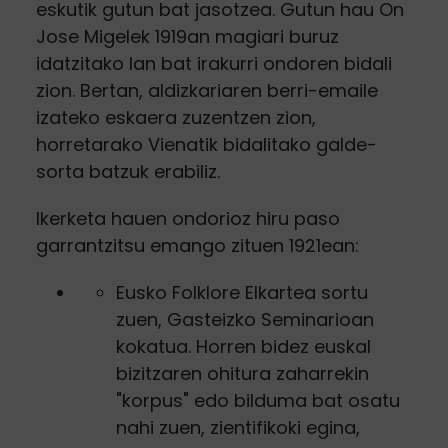
eskutik gutun bat jasotzea. Gutun hau On
Jose Migelek 1919an magiari buruz
idatzitako lan bat irakurri ondoren bidali
zion. Bertan, aldizkariaren berri-emaile
izateko eskaera zuzentzen zion,
horretarako Vienatik bidalitako galde-
sorta batzuk erabiliz.
Ikerketa hauen ondorioz hiru paso
garrantzitsu emango zituen 1921ean:
Eusko Folklore Elkartea sortu
zuen, Gasteizko Seminarioan
kokatua. Horren bidez euskal
bizitzaren ohitura zaharrekin
"korpus" edo bilduma bat osatu
nahi zuen, zientifikoki egina,