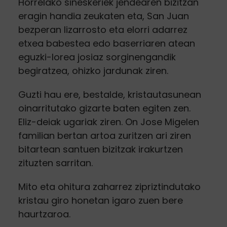
Horrelako sineskeriek jendearen bizitzan
eragin handia zeukaten eta, San Juan
bezperan lizarrosto eta elorri adarrez
etxea babestea edo baserriaren atean
eguzki-lorea josiaz sorginengandik
begiratzea, ohizko jardunak ziren.
Guzti hau ere, bestalde, kristautasunean
oinarritutako gizarte baten egiten zen.
Eliz-deiak ugariak ziren. On Jose Migelen
familian bertan artoa zuritzen ari ziren
bitartean santuen bizitzak irakurtzen
zituzten sarritan.
Mito eta ohitura zaharrez zipriztindutako
kristau giro honetan igaro zuen bere
haurtzaroa.