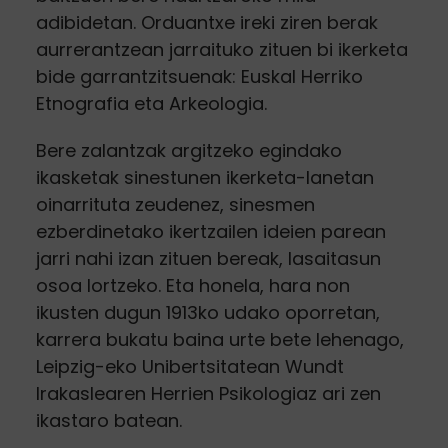
adibidetan. Orduantxe ireki ziren berak
aurrerantzean jarraituko zituen bi ikerketa
bide garrantzitsuenak: Euskal Herriko
Etnografia eta Arkeologia.
Bere zalantzak argitzeko egindako
ikasketak sinestunen ikerketa-lanetan
oinarrituta zeudenez, sinesmen
ezberdinetako ikertzailen ideien parean
jarri nahi izan zituen bereak, lasaitasun
osoa lortzeko. Eta honela, hara non
ikusten dugun 1913ko udako oporretan,
karrera bukatu baina urte bete lehenago,
Leipzig-eko Unibertsitatean Wundt
Irakaslearen Herrien Psikologiaz ari zen
ikastaro batean.