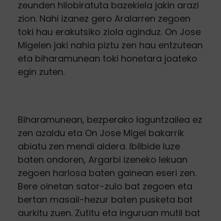
zeunden hilobiratuta bazekiela jakin arazi
zion. Nahi izanez gero Aralarren zegoen
toki hau erakutsiko ziola aginduz. On Jose
Migelen jaki nahia piztu zen hau entzutean
eta biharamunean toki honetara joateko
egin zuten.
Biharamunean, bezperako laguntzailea ez
zen azaldu eta On Jose Migel bakarrik
abiatu zen mendi aldera. Ibilbide luze
baten ondoren, Argarbi izeneko lekuan
zegoen harlosa baten gainean eseri zen.
Bere oinetan sator-zulo bat zegoen eta
bertan masail-hezur baten pusketa bat
aurkitu zuen. Zutitu eta inguruan mutil bat