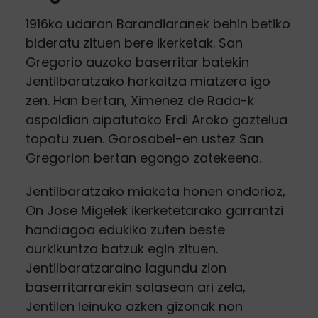
1916ko udaran Barandiaranek behin betiko
bideratu zituen bere ikerketak. San
Gregorio auzoko baserritar batekin
Jentilbaratzako harkaitza miatzera igo
zen. Han bertan, Ximenez de Rada-k
aspaldian aipatutako Erdi Aroko gaztelua
topatu zuen. Gorosabel-en ustez San
Gregorion bertan egongo zatekeena.
Jentilbaratzako miaketa honen ondorioz,
On Jose Migelek ikerketetarako garrantzi
handiagoa edukiko zuten beste
aurkikuntza batzuk egin zituen.
Jentilbaratzaraino lagundu zion
baserritarrarekin solasean ari zela,
Jentilen leinuko azken gizonak non