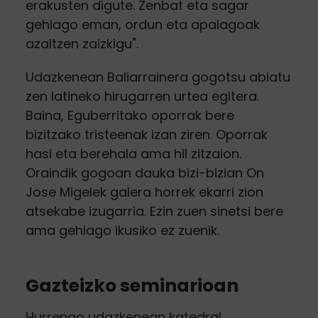
erakusten digute. Zenbat eta sagar
gehiago eman, ordun eta apalagoak
azaltzen zaizkigu".
Udazkenean Baliarrainera gogotsu abiatu
zen latineko hirugarren urtea egitera.
Baina, Eguberritako oporrak bere
bizitzako tristeenak izan ziren. Oporrak
hasi eta berehala ama hil zitzaion.
Oraindik gogoan dauka bizi-bizian On
Jose Migelek galera horrek ekarri zion
atsekabe izugarria. Ezin zuen sinetsi bere
ama gehiago ikusiko ez zuenik.
Gazteizko seminarioan
Hurrengo udazkenean katedral