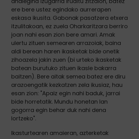
ahalegina izugarria iruditu zitzaion, batez
ere bere ustez egindako aurrerapen
eskasa ikusita. Gabonak pasatzera etxera
itzulitakoan, ez zuela Oharkaritzara berriro
joan nahi esan zion bere amari. Amak
ulertu zituen semearen arrazoiak, baina
aldi berean haren ikasketak bide onetik
zihoazela jakin zuen (bi urteko ikasketak
batean burutuko zituen ikasle bakarra
baitzen). Bere aitak semea batez ere diru
arazoengatik kezkatzen zela ikusiaz, hau
esan zion: "Apaiz egin nahi baduk, jarrai
bide horretatik. Mundu honetan lan
gogorra egin behar duk nahi dena
lortzeko".
Ikasturtearen amaieran, azterketak