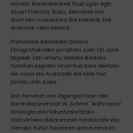
Honela, Barandiaranek itzuli ugari egin
zituen Frantzia, Suiza, Alemania eta
Austriako museotara. Bai bakarrik, bai
Aranzadi-rekin batera.
Prehistoria ikerketekin batera
Etnografiakoekin jarraitzen zuen On Jose
Migelek. Ezin ahaztu daiteke ikerketa
horietan zegoela oinarritua bere zientzia-
lan osoa eta Aranzadik ere bide hori
jorratu izan zuela.
Arlo honetan oso lagungarri izan zen
Barandiaranentzat W. Schmit "Anthropos"
Etnologia eta Hizkuntzalaritzako
nazioarteko aldizkariaren fundatzaile eta
Vienako Kultur Eskolaren arima zenaren