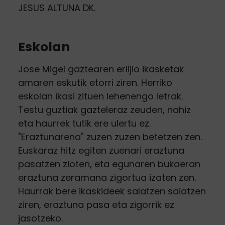
JESUS ALTUNA DK.
Eskolan
Jose Migel gaztearen erlijio ikasketak
amaren eskutik etorri ziren. Herriko
eskolan ikasi zituen lehenengo letrak.
Testu guztiak gazteleraz zeuden, nahiz
eta haurrek tutik ere ulertu ez.
"Eraztunarena" zuzen zuzen betetzen zen.
Euskaraz hitz egiten zuenari eraztuna
pasatzen zioten, eta egunaren bukaeran
eraztuna zeramana zigortua izaten zen.
Haurrak bere ikaskideek salatzen saiatzen
ziren, eraztuna pasa eta zigorrik ez
jasotzeko.