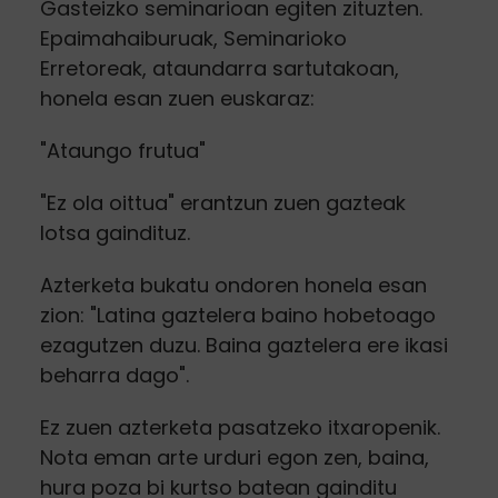
Gasteizko seminarioan egiten zituzten.
Epaimahaiburuak, Seminarioko
Erretoreak, ataundarra sartutakoan,
honela esan zuen euskaraz:
"Ataungo frutua"
"Ez ola oittua" erantzun zuen gazteak
lotsa gaindituz.
Azterketa bukatu ondoren honela esan
zion: "Latina gaztelera baino hobetoago
ezagutzen duzu. Baina gaztelera ere ikasi
beharra dago".
Ez zuen azterketa pasatzeko itxaropenik.
Nota eman arte urduri egon zen, baina,
hura poza bi kurtso batean gainditu