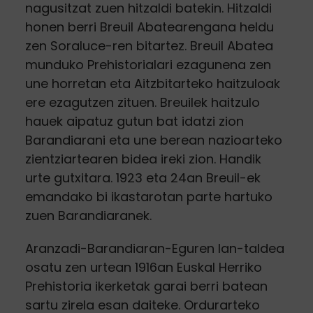
nagusitzat zuen hitzaldi batekin. Hitzaldi
honen berri Breuil Abatearengana heldu
zen Soraluce-ren bitartez. Breuil Abatea
munduko Prehistorialari ezagunena zen
une horretan eta Aitzbitarteko haitzuloak
ere ezagutzen zituen. Breuilek haitzulo
hauek aipatuz gutun bat idatzi zion
Barandiarani eta une berean nazioarteko
zientziartearen bidea ireki zion. Handik
urte gutxitara. 1923 eta 24an Breuil-ek
emandako bi ikastarotan parte hartuko
zuen Barandiaranek.
Aranzadi-Barandiaran-Eguren lan-taldea
osatu zen urtean 1916an Euskal Herriko
Prehistoria ikerketak garai berri batean
sartu zirela esan daiteke. Ordurarteko