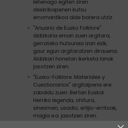
lehenago egiten ziren
deskribapenen kutsu
erromantikoa alde batera utziz.
"Anuario de Eusko Folklore"
aldizkaria eman zuen argitara,
gerrateko hutsunea izan ezik,
gaur egun argitaratzen dirauena.
Aldizkari honetan ikerketa lanak
jasotzen ziren.
"Eusko-Folklore. Materiales y
Cuestionarios" argitalpena ere
zabaldu zuen: Bertan Euskal
Herriko legenda, ohitura,
sinesmen, usadio, erlijio-erritoak,
magia e.a. jasotzen ziren.