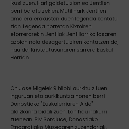
ikusi zuen. Hari galdetu zion ea Jentilen
berri ba ote zekien. Mutil hark Jentilen
amaiera erakusten duen legenda kontatu
zion. Legenda horretan Kixmiren
etorrerarekin Jentilak Jentillarriko losaren
azpian nola desagertu ziren kontatzen da,
hau da, Kristautasunaren sarrera Euskal
Herrian.
On Jose Migelek 9 hilobi aurkitu zituen
inguruan eta aurkikuntza honen berri
Donostiako "Euskalerriaren Alde"
aldizkarira bidali zuen. Lan hau irakurri
zuenean. P.M.Soraluce, Donostiako
Etnografiako Museoaren zuzendariak.