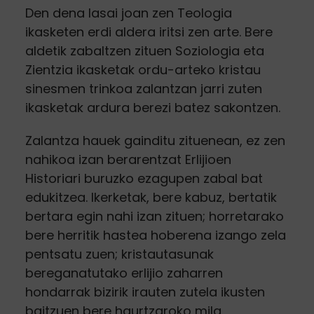
Den dena lasai joan zen Teologia
ikasketen erdi aldera iritsi zen arte. Bere
aldetik zabaltzen zituen Soziologia eta
Zientzia ikasketak ordu-arteko kristau
sinesmen trinkoa zalantzan jarri zuten
ikasketak ardura berezi batez sakontzen.
Zalantza hauek gainditu zituenean, ez zen
nahikoa izan berarentzat Erlijioen
Historiari buruzko ezagupen zabal bat
edukitzea. Ikerketak, bere kabuz, bertatik
bertara egin nahi izan zituen; horretarako
bere herritik hastea hoberena izango zela
pentsatu zuen; kristautasunak
bereganatutako erlijio zaharren
hondarrak bizirik irauten zutela ikusten
baitzuen bere haurtzaroko mila