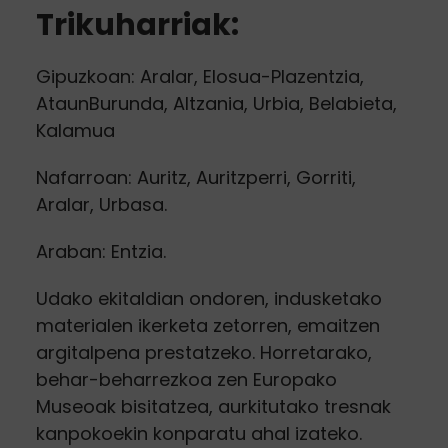
Trikuharriak:
Gipuzkoan: Aralar, Elosua-Plazentzia,
AtaunBurunda, Altzania, Urbia, Belabieta,
Kalamua
Nafarroan: Auritz, Auritzperri, Gorriti,
Aralar, Urbasa.
Araban: Entzia.
Udako ekitaldian ondoren, indusketako
materialen ikerketa zetorren, emaitzen
argitalpena prestatzeko. Horretarako,
behar-beharrezkoa zen Europako
Museoak bisitatzea, aurkitutako tresnak
kanpokoekin konparatu ahal izateko.