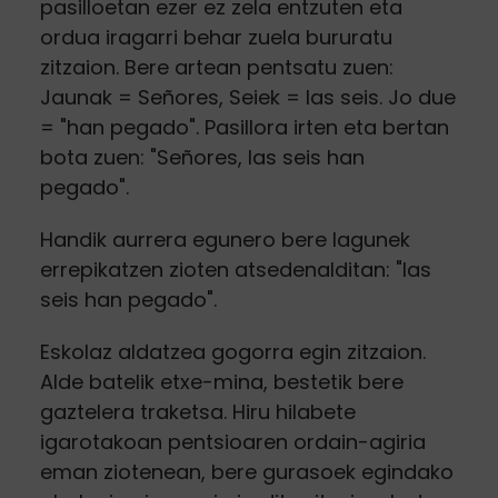
pasilloetan ezer ez zela entzuten eta
ordua iragarri behar zuela bururatu
zitzaion. Bere artean pentsatu zuen:
Jaunak = Señores, Seiek = las seis. Jo due
= "han pegado". Pasillora irten eta bertan
bota zuen: "Señores, las seis han
pegado".
Handik aurrera egunero bere lagunek
errepikatzen zioten atsedenalditan: "las
seis han pegado".
Eskolaz aldatzea gogorra egin zitzaion.
Alde batelik etxe-mina, bestetik bere
gaztelera traketsa. Hiru hilabete
igarotakoan pentsioaren ordain-agiria
eman ziotenean, bere gurasoek egindako