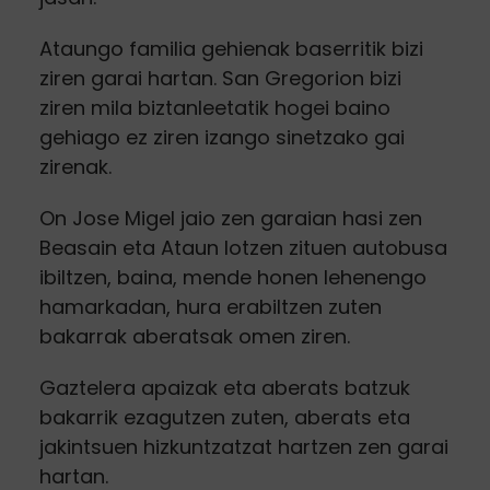
Ataungo familia gehienak baserritik bizi
ziren garai hartan. San Gregorion bizi
ziren mila biztanleetatik hogei baino
gehiago ez ziren izango sinetzako gai
zirenak.
On Jose Migel jaio zen garaian hasi zen
Beasain eta Ataun lotzen zituen autobusa
ibiltzen, baina, mende honen lehenengo
hamarkadan, hura erabiltzen zuten
bakarrak aberatsak omen ziren.
Gaztelera apaizak eta aberats batzuk
bakarrik ezagutzen zuten, aberats eta
jakintsuen hizkuntzatzat hartzen zen garai
hartan.