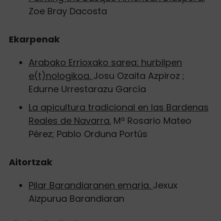
Zoe Bray Dacosta
Ekarpenak
Arabako Errioxako sarea: hurbilpen
e(t)nologikoa.
Josu Ozaita Azpiroz ;
Edurne Urrestarazu García
La apicultura tradicional en las Bardenas
Reales de Navarra.
Mª Rosario Mateo
Pérez; Pablo Orduna Portús
Aitortzak
Pilar Barandiaranen emaria.
Jexux
Aizpurua Barandiaran