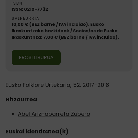
ISBN
ISSN: 0210-7732
SALNEURRIA
10,00 € (BEZ barne / IVA incluido). Eusko
Ikaskuntzako bazkideak / Socios/as de Eusko
Ikaskuntnza: 7,00 € (BEZ barne / IVA incluido).
EROSI LIBURUA
Eusko Folklore Urtekaria, 52. 2017-2018
Hitzaurrea
Abel Ariznabarreta Zubero
Euskal identitatea(k)