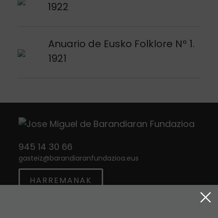
1922
Argitalpena ikusi
Anuario de Eusko Folklore Nº 1.
1921
945 14 30 66
gasteiz
@
barandiaranfundazioa.eus
HARREMANAK
Twitter
Instagram
Facebook