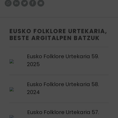
EUSKO FOLKLORE URTEKARIA,
BESTE ARGITALPEN BATZUK
Argitalpena ikusi
Eusko Folklore Urtekaria 59.
2025
Argitalpena ikusi
Eusko Folklore Urtekaria 58.
2024
Argitalpena ikusi
Eusko Folklore Urtekaria 57.