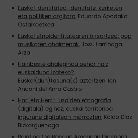
Euskal identitatea, identitate ikerketen
eta politiken argitara
.
Eduardo Apodaka
Ostaikoetxea
Euskal etnoidentitatearen birsortzea: pop
musikaren ahalmenak.
Josu Larrinaga
Arza
Hainbeste ahalegindu behar naiz
euskalduna izateko?
Euskal(dun)tasuna(k) aztertzen.
Ion
Andoni del Amo Castro
Hari eta Herri: Luzaiden etnografia
(digitala) eginez, euskal territorioa
ingurune digitalean marrazten.
Koldo Diaz
Bizkarguenaga
Painting the Basque American Diaspora.