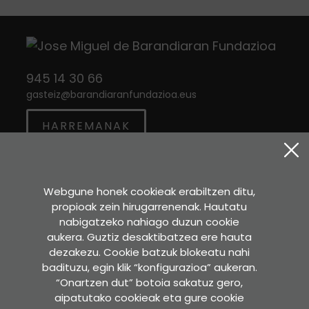
945 14 30 66
gasteiz
@
barandiaranfundazioa.eus
HARREMANAK
Twitter
Instagram
Facebook
Webgune honek cookieak erabiltzen ditu,
propioak zein hirugarrenenak. Hautatu
Sara Etxea
nabigatzeko nahiago duzun cookie
Murkondo Auzoa, 4
aukera. Guztiz desaktibatzea ere hauta
20211 ATAUN (Gipuzkoa)
dezakezu. Cookie batzuk blokeatu nahi
badituzu, egin klik “konfigurazioa” aukeran.
GOOGLE MAPS-EN IKUSI
“Onartzen dut” botoia sakatuz gero,
aipatutako cookieak eta gure cookie
Idazkaritza