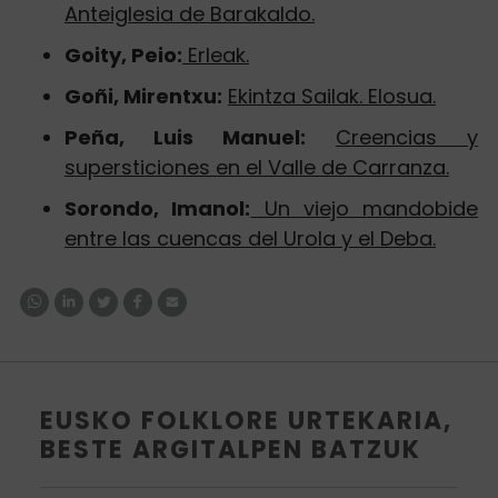
Anteiglesia de Barakaldo.
Goity, Peio:
Erleak.
Goñi, Mirentxu:
Ekintza Sailak. Elosua.
Peña, Luis Manuel:
Creencias y
supersticiones en el Valle de Carranza.
Sorondo, Imanol:
Un viejo mandobide
entre las cuencas del Urola y el Deba.
EUSKO FOLKLORE URTEKARIA,
BESTE ARGITALPEN BATZUK