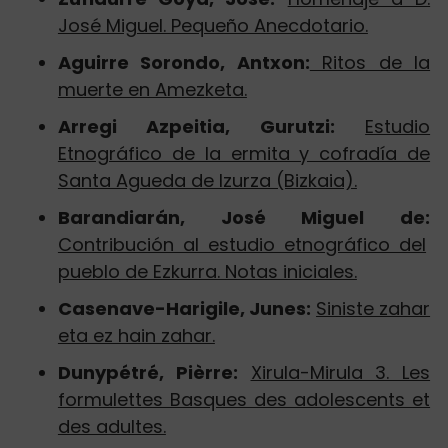
José Miguel. Pequeño Anecdotario.
Aguirre Sorondo, Antxon:
Ritos de la
muerte en Amezketa.
Arregi Azpeitia, Gurutzi:
Estudio
Etnográfico de la ermita y cofradía de
Santa Agueda de Izurza (Bizkaia).
Barandiarán, José Miguel de:
Contribución al estudio etnográfico del
pueblo de Ezkurra. Notas iniciales.
Casenave-Harigile, Junes:
Siniste zahar
eta ez hain zahar.
Dunypétré, Pièrre:
Xirula-Mirula 3. Les
formulettes Basques des adolescents et
des adultes.