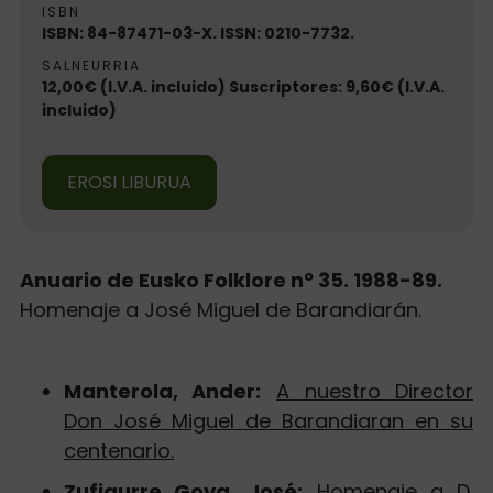
ISBN
ISBN: 84-87471-03-X. ISSN: 0210-7732.
SALNEURRIA
12,00€ (I.V.A. incluido) Suscriptores: 9,60€ (I.V.A.
incluido)
EROSI LIBURUA
Anuario de Eusko Folklore nº 35. 1988-89.
Homenaje a José Miguel de Barandiarán.
Manterola, Ander:
A nuestro Director
Don José Miguel de Barandiaran en su
centenario.
Zufiaurre Goya, José:
Homenaje a D.