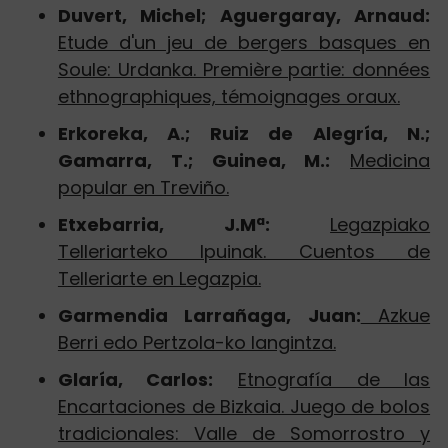
Duvert, Michel; Aguergaray, Arnaud:
Etude d'un jeu de bergers basques en
Soule: Urdanka. Première partie: données
ethnographiques, témoignages oraux.
Erkoreka, A.; Ruiz de Alegría, N.;
Gamarra, T.; Guinea, M.:
Medicina
popular en Treviño.
Etxebarria, J.Mª:
Legazpiako
Telleriarteko Ipuinak. Cuentos de
Telleriarte en Legazpia.
Garmendia Larrañaga, Juan:
Azkue
Berri edo Pertzola-ko langintza.
Glaría, Carlos:
Etnografía de las
Encartaciones de Bizkaia. Juego de bolos
tradicionales: Valle de Somorrostro y