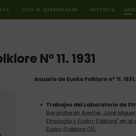
IOA
JOSE M. BARANDIARAN
ARTXIBOA
ARG
klore Nº 11. 1931
Anuario de Eusko Folklore nº 11. 1931.
Trabajos del Laboratorio de Etn
Barandiaran Ayerbe, José Miguel 
Etnología y Eusko-Folklore" en el
a
Eusko-Folklore (11).
2