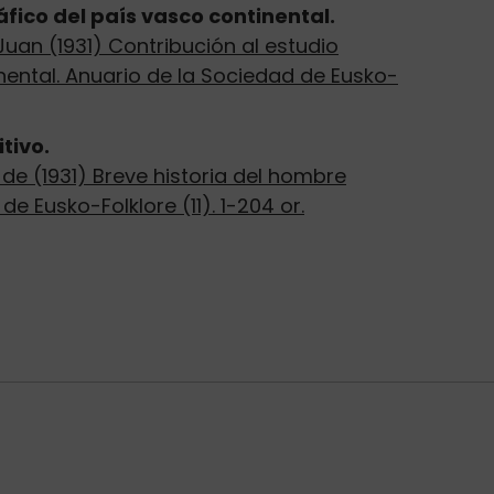
fico del país vasco continental.
an (1931) Contribución al estudio
nental. Anuario de la Sociedad de Eusko-
tivo.
de (1931) Breve historia del hombre
de Eusko-Folklore (11). 1-204 or.