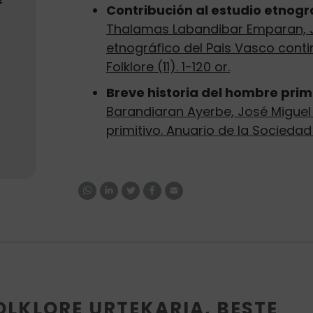
Contribución al estudio etnográ
Thalamas Labandibar Emparan, Ju
etnográfico del Pais Vasco conti
Folklore (11). 1-120 or.
Breve historia del hombre primi
Barandiaran Ayerbe, José Miguel 
primitivo. Anuario de la Sociedad 
OLKLORE URTEKARIA, BESTE