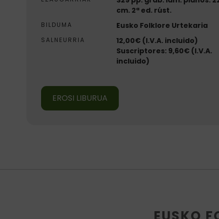
cm. 2ª ed. rúst.
BILDUMA
Eusko Folklore Urtekaria
SALNEURRIA
12,00€ (I.V.A. incluido)
Suscriptores: 9,60€ (I.V.A.
incluido)
EROSI LIBURUA
EUSKO F