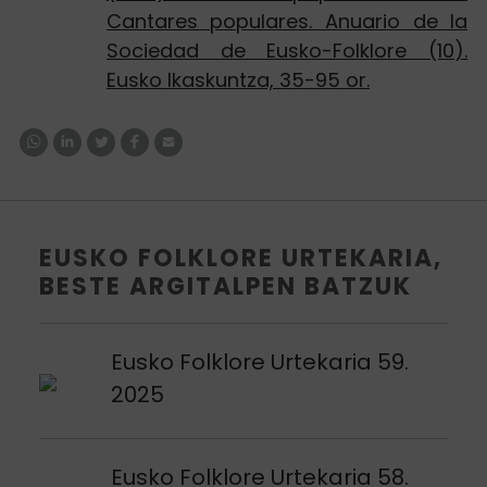
Cantares populares. Anuario de la
Sociedad de Eusko-Folklore (10).
Eusko Ikaskuntza, 35-95 or.
EUSKO FOLKLORE URTEKARIA,
BESTE ARGITALPEN BATZUK
Argitalpena ikusi
Eusko Folklore Urtekaria 59.
2025
Argitalpena ikusi
Eusko Folklore Urtekaria 58.