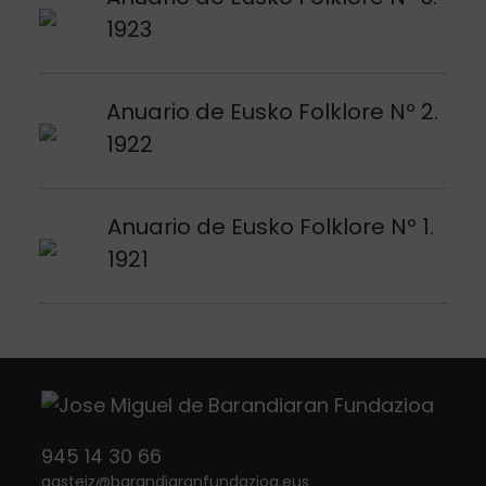
1923
Argitalpena ikusi
Anuario de Eusko Folklore Nº 2.
1922
Argitalpena ikusi
Anuario de Eusko Folklore Nº 1.
1921
945 14 30 66
gasteiz
@
barandiaranfundazioa.eus