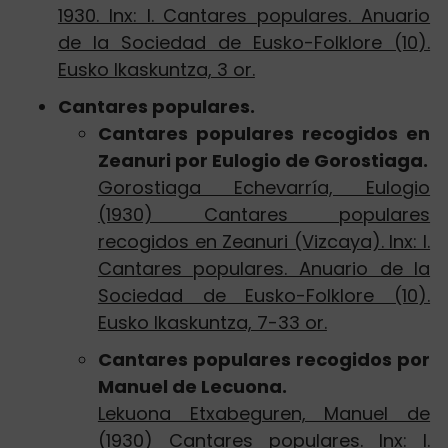
1930. Inx: I. Cantares populares. Anuario
de la Sociedad de Eusko-Folklore (10).
Eusko Ikaskuntza, 3 or.
Cantares populares.
Cantares populares recogidos en
Zeanuri por Eulogio de Gorostiaga.
Gorostiaga Echevarría, Eulogio
(1930) Cantares populares
recogidos en Zeanuri (Vizcaya). Inx: I.
Cantares populares. Anuario de la
Sociedad de Eusko-Folklore (10).
Eusko Ikaskuntza, 7-33 or.
Cantares populares recogidos por
Manuel de Lecuona.
Lekuona Etxabeguren, Manuel de
(1930) Cantares populares. Inx: I.