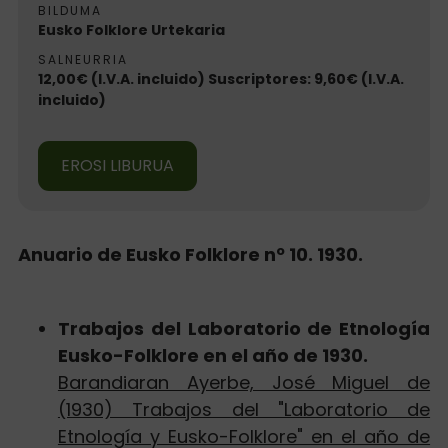
BILDUMA
Eusko Folklore Urtekaria
SALNEURRIA
12,00€ (I.V.A. incluido) Suscriptores: 9,60€ (I.V.A.
incluido)
EROSI LIBURUA
Anuario de Eusko Folklore nº 10. 1930.
Trabajos del Laboratorio de Etnología
Eusko-Folklore en el año de 1930.
Barandiaran Ayerbe, José Miguel de
(1930) Trabajos del "Laboratorio de
Etnología y Eusko-Folklore" en el año de