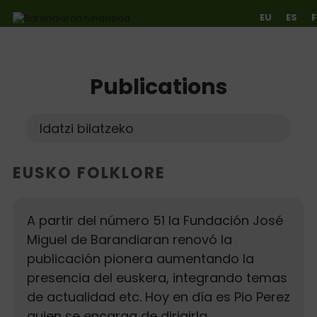
EU
ES
Publications
Ir directamente al contenido
Chercher
Cherch
EUSKO FOLKLORE
A partir del número 51 la Fundación José
Miguel de Barandiaran renovó la
publicación pionera aumentando la
presencia del euskera, integrando temas
de actualidad etc. Hoy en día es Pio Perez
quien se encarga de dirigirla.