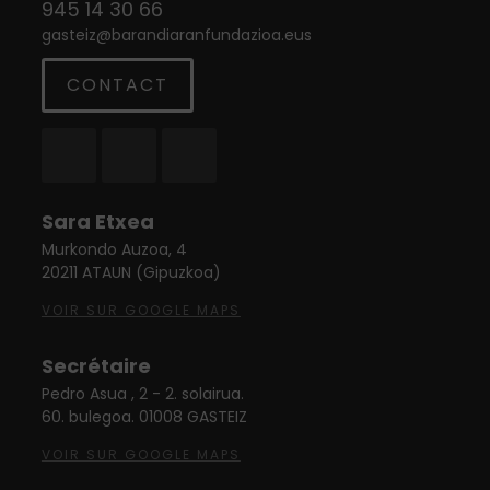
945 14 30 66
gasteiz
@
barandiaranfundazioa.eus
CONTACT
Twitter
Instagram
Facebook
Sara Etxea
Murkondo Auzoa, 4
20211 ATAUN (Gipuzkoa)
VOIR SUR GOOGLE MAPS
Secrétaire
Pedro Asua , 2 - 2. solairua.
60. bulegoa. 01008 GASTEIZ
VOIR SUR GOOGLE MAPS