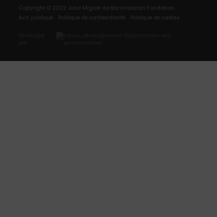
Copyright © 2022 Jose Miguel de Barandiaran Fondation.
Avis juridique
Politique de confidentialité
Politique de cookies
Développé
par: