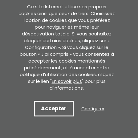
Twitter
Instagram
Facebook
Ce site Internet utilise ses propres
cookies ainsi que ceux de tiers. Choisissez
l’option de cookies que vous préférez
Sara Etxea
pour naviguer et même leur
Murkondo Auzoa, 4
désactivation totale. Si vous souhaitez
20211 ATAUN (Gipuzkoa)
bloquer certains cookies, cliquez sur «
Configuration ». Si vous cliquez sur le
VOIR SUR GOOGLE MAPS
bouton « J’ai compris » vous consentez à
accepter les cookies mentionnés
Secrétaire
précédemment, et à accepter notre
Pedro Asua , 2 - 2. solairua.
politique d’utilisation des cookies, cliquez
60. bulegoa. 01008 GASTEIZ
sur le lien "
En savoir plus
" pour plus
d’informations.
VOIR SUR GOOGLE MAPS
Copyright © 2022 Jose Miguel de Barandiaran Fondation.
Accepter
Configurer
Avis juridique
Politique de confidentialité
Politique de cookies
Développé
par: