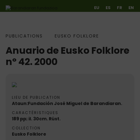
EU
ES
FR
EN
Publications
PUBLICATIONS
EUSKO FOLKLORE
Ir directamente al contenido
Anuario de Eusko Folklore
nº 42. 2000
LIEU DE PUBLICATION
Ataun:Fundación José Miguel de Barandiaran.
CARACTÉRISTIQUES
189 pp; il. 30cm. Rúst.
COLLECTION
Eusko Folklore