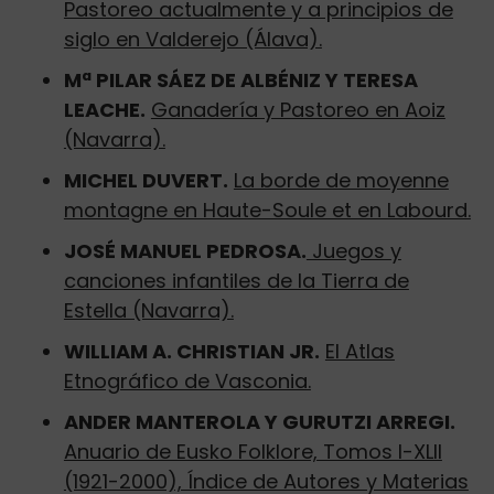
Pastoreo actualmente y a principios de
siglo en Valderejo (Álava).
Mª PILAR SÁEZ DE ALBÉNIZ Y TERESA
LEACHE.
Ganadería y Pastoreo en Aoiz
(Navarra).
MICHEL DUVERT.
La borde de moyenne
montagne en Haute-Soule et en Labourd.
JOSÉ MANUEL PEDROSA.
Juegos y
canciones infantiles de la Tierra de
Estella (Navarra).
WILLIAM A. CHRISTIAN JR.
El Atlas
Etnográfico de Vasconia.
ANDER MANTEROLA Y GURUTZI ARREGI.
Anuario de Eusko Folklore, Tomos I-XLII
(1921-2000), Índice de Autores y Materias