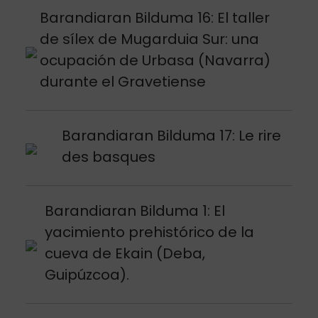
Argitalpena ikusi
Barandiaran Bilduma 16: El taller
de sílex de Mugarduia Sur: una
ocupación de Urbasa (Navarra)
durante el Gravetiense
Argitalpena ikusi
Barandiaran Bilduma 17: Le rire
des basques
Argitalpena ikusi
Barandiaran Bilduma 1: El
yacimiento prehistórico de la
cueva de Ekain (Deba,
Guipúzcoa).