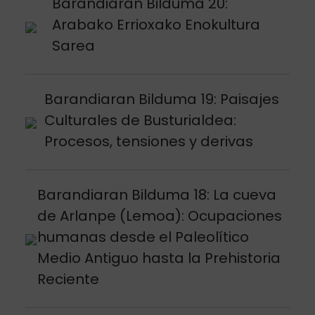
Argitalpena ikusi
Barandiaran Bilduma 20:
Arabako Errioxako Enokultura
Sarea
Argitalpena ikusi
Barandiaran Bilduma 19: Paisajes
Culturales de Busturialdea:
Procesos, tensiones y derivas
Argitalpena ikusi
Barandiaran Bilduma 18: La cueva
de Arlanpe (Lemoa): Ocupaciones
humanas desde el Paleolítico
Medio Antiguo hasta la Prehistoria
Reciente