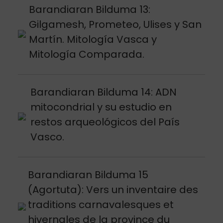
Argitalpena ikusi
Barandiaran Bilduma 13:
Gilgamesh, Prometeo, Ulises y San
Martín. Mitología Vasca y
Mitología Comparada.
Argitalpena ikusi
Barandiaran Bilduma 14: ADN
mitocondrial y su estudio en
restos arqueológicos del País
Vasco.
Argitalpena ikusi
Barandiaran Bilduma 15
(Agortuta): Vers un inventaire des
traditions carnavalesques et
hivernales de la province du