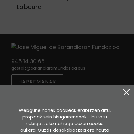
Labourd
945 14 30 66
gasteiz
@
barandiaranfundazioa.eus
HARREMANAK
Twitter
Instagram
Facebook
Webgune honek cookieak erabiltzen ditu,
propioak zein hirugarrenenak. Hautatu
Sara Etxea
nabigatzeko nahiago duzun cookie
Murkondo Auzoa, 4
aukera. Guztiz desaktibatzea ere hauta
20211 ATAUN (Gipuzkoa)