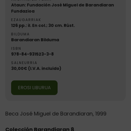
Ataun: Fundación José Miguel de Barandiaran
Fundazioa
EZAUGARRIAK
126 pp.: il. En col.; 30 cm. Rúst.
BILDUMA
Barandiaran Bilduma
ISBN
978-84-931523-3-8
SALNEURRIA
30,00€ (I.V.A. incluido)
EROSI LIBURUA
Beca José Miguel de Barandiaran, 1999
Colección Barandiaran 8