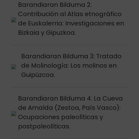
Argitalpena ikusi
Barandiaran Bilduma 2:
Contribución al Atlas etnográfico
de Euskalerria: Investigaciones en
Bizkaia y Gipuzkoa.
Argitalpena ikusi
Barandiaran Bilduma 3: Tratado
de Molinología: Los molinos en
Guipúzcoa.
Argitalpena ikusi
Barandiaran Bilduma 4: La Cueva
de Amalda (Zestoa, País Vasco):
Ocupaciones paleolíticas y
postpaleolíticas.