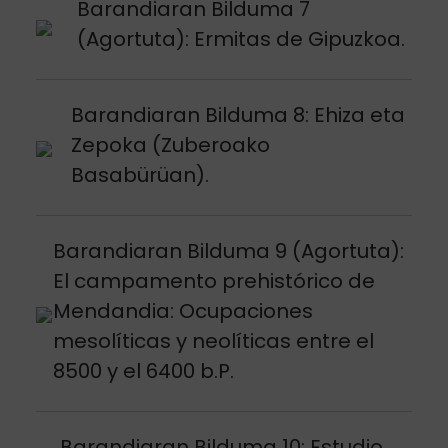
Argitalpena ikusi
Barandiaran Bilduma 7
(Agortuta): Ermitas de Gipuzkoa.
Argitalpena ikusi
Barandiaran Bilduma 8: Ehiza eta
Zepoka (Zuberoako
Basabürüan).
Argitalpena ikusi
Barandiaran Bilduma 9 (Agortuta):
El campamento prehistórico de
Mendandia: Ocupaciones
mesolíticas y neolíticas entre el
8500 y el 6400 b.P.
Argitalpena ikusi
Barandiaran Bilduma 10: Estudio