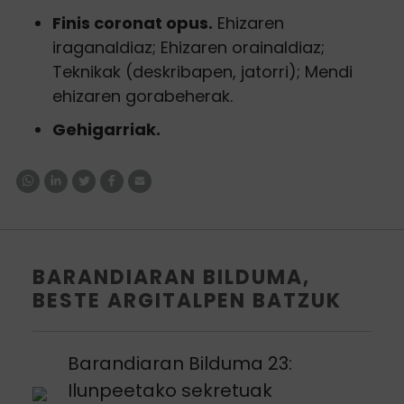
Finis coronat opus.
Ehizaren
iraganaldiaz; Ehizaren orainaldiaz;
Teknikak (deskribapen, jatorri); Mendi
ehizaren gorabeherak.
Gehigarriak.
BARANDIARAN BILDUMA,
BESTE ARGITALPEN BATZUK
Argitalpena ikusi
Barandiaran Bilduma 23:
Ilunpeetako sekretuak