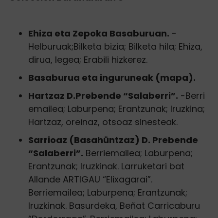
Ehiza eta Zepoka Basaburuan.
-
Helburuak;Bilketa bizia; Bilketa hila; Ehiza,
dirua, legea; Erabili hizkerez.
Basaburua eta inguruneak (mapa).
Hartzaz D.Prebende “Salaberri”.
-Berri
emailea; Laburpena; Erantzunak; Iruzkina;
Hartzaz, oreinaz, otsoaz sinesteak.
Sarrioaz (Basahüntzaz) D. Prebende
“Salaberri”.
Berriemailea; Laburpena;
Erantzunak; Iruzkinak. Larruketari bat
Allande ARTIGAU “Elixagarai”.
Berriemailea; Laburpena; Erantzunak;
Iruzkinak. Basurdeka, Beñat Carricaburu