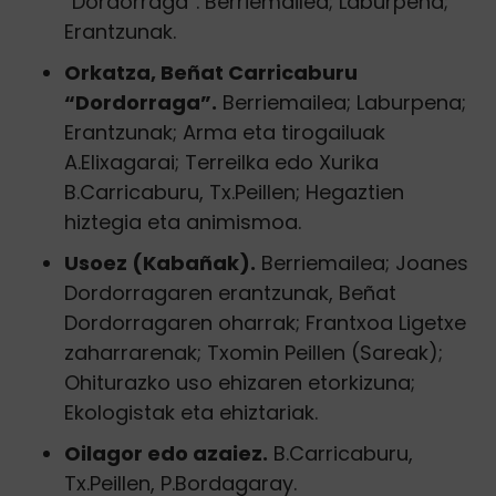
“Dordorraga”. Berriemailea; Laburpena;
Erantzunak.
Orkatza, Beñat Carricaburu
“Dordorraga”.
Berriemailea; Laburpena;
Erantzunak; Arma eta tirogailuak
A.Elixagarai; Terreilka edo Xurika
B.Carricaburu, Tx.Peillen; Hegaztien
hiztegia eta animismoa.
Usoez (Kabañak).
Berriemailea; Joanes
Dordorragaren erantzunak, Beñat
Dordorragaren oharrak; Frantxoa Ligetxe
zaharrarenak; Txomin Peillen (Sareak);
Ohiturazko uso ehizaren etorkizuna;
Ekologistak eta ehiztariak.
Oilagor edo azaiez.
B.Carricaburu,
Tx.Peillen, P.Bordagaray.