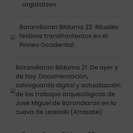
argiztatzen
Argitalpena ikusi
Barandiaran Bilduma 22: Rituales
festivos transfronterizos en el
Pirineo Occidental
Argitalpena ikusi
Barandiaran Bilduma 21: De ayer y
de hoy. Documentación,
salvaguarda digital y actualización
de los trabajos arqueológicos de
José Miguel de Barandiaran en la
cueva de Lezetxiki (Arrasate)