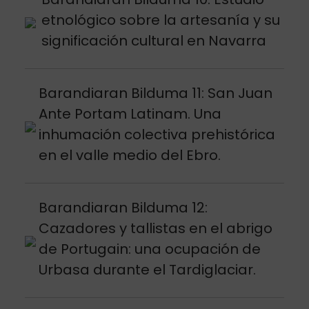
etnológico sobre la artesanía y su
significación cultural en Navarra
Argitalpena ikusi
Barandiaran Bilduma 11: San Juan
Ante Portam Latinam. Una
inhumación colectiva prehistórica
en el valle medio del Ebro.
Argitalpena ikusi
Barandiaran Bilduma 12:
Cazadores y tallistas en el abrigo
de Portugain: una ocupación de
Urbasa durante el Tardiglaciar.