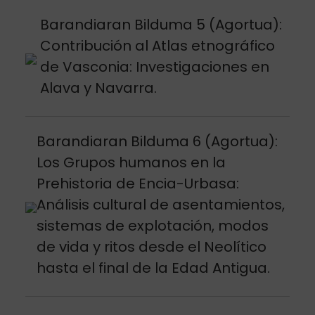
Argitalpena ikusi
Barandiaran Bilduma 5 (Agortua):
Contribución al Atlas etnográfico
de Vasconia: Investigaciones en
Alava y Navarra.
Argitalpena ikusi
Barandiaran Bilduma 6 (Agortua):
Los Grupos humanos en la
Prehistoria de Encia-Urbasa:
Análisis cultural de asentamientos,
sistemas de explotación, modos
de vida y ritos desde el Neolítico
hasta el final de la Edad Antigua.