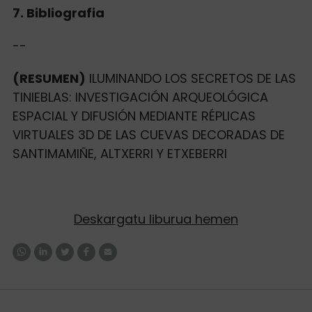
7. Bibliografia
--
(RESUMEN)
ILUMINANDO LOS SECRETOS DE LAS
TINIEBLAS: INVESTIGACIÓN ARQUEOLÓGICA
ESPACIAL Y DIFUSIÓN MEDIANTE RÉPLICAS
VIRTUALES 3D DE LAS CUEVAS DECORADAS DE
SANTIMAMIÑE, ALTXERRI Y ETXEBERRI
Deskargatu liburua hemen