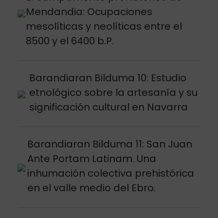
Mendandia: Ocupaciones
mesolíticas y neolíticas entre el
8500 y el 6400 b.P.
Argitalpena ikusi
Barandiaran Bilduma 10: Estudio
etnológico sobre la artesanía y su
significación cultural en Navarra
Argitalpena ikusi
Barandiaran Bilduma 11: San Juan
Ante Portam Latinam. Una
inhumación colectiva prehistórica
en el valle medio del Ebro.