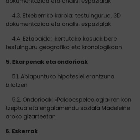
dokumentazioa eta analisi espazialak
4.3. Etxeberriko karbia: testuingurua, 3D
dokumentazioa eta analisi espazialak
4.4. Eztabaida: ikertutako kasuak bere
testuinguru geografiko eta kronologikoan
5. Ekarpenak eta ondorioak
5.1. Abiapuntuko hipotesiei erantzuna
bilatzen
5.2. Ondorioak: «Paleoespeleologia»ren kon
tzeptua eta engaiamendu soziala Madeleine
aroko gizarteetan
6. Eskerrak