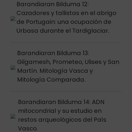
Argitalpena ikusi
Barandiaran Bilduma 12:
Cazadores y tallistas en el abrigo
de Portugain: una ocupación de
Urbasa durante el Tardiglaciar.
Argitalpena ikusi
Barandiaran Bilduma 13:
Gilgamesh, Prometeo, Ulises y San
Martín. Mitología Vasca y
Mitología Comparada.
Argitalpena ikusi
Barandiaran Bilduma 14: ADN
mitocondrial y su estudio en
restos arqueológicos del País
Vasco.