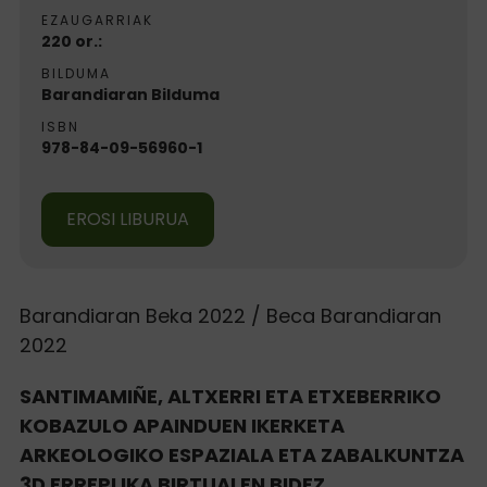
EZAUGARRIAK
220 or.:
BILDUMA
Barandiaran Bilduma
ISBN
978-84-09-56960-1
EROSI LIBURUA
Barandiaran Beka 2022 / Beca Barandiaran
2022
SANTIMAMIÑE, ALTXERRI ETA ETXEBERRIKO
KOBAZULO APAINDUEN IKERKETA
ARKEOLOGIKO ESPAZIALA ETA ZABALKUNTZA
3D ERREPLIKA BIRTUALEN BIDEZ