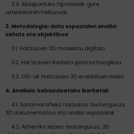
2.4. Abiapuntuko hipotesiak: gure
azterketaren helburuak
3. Metodologia: datu espazialen analisi
zehatz eta objektiboa
3.1. Haitzuloen 3D modelatu digitala
3.2. Hai tzuloen ikerketa geomorfologikoa
3.3. GIS-ak Haitzuloen 3D eraldatuen bidez
4. Analisia: kobazuloetako ikerketak
4.1. Santimamiñeko haitzuloa: testuingurua,
3D dokumentazioa eta analisi espazialak
4.2. Altxerriko leizea: testuingurua, 3D