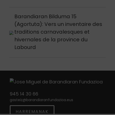
Argitalpena ikusi
Barandiaran Bilduma 15
(Agortuta): Vers un inventaire des
traditions carnavalesques et
hivernales de la province du
Labourd
945 14 30 66
gasteiz
@
barandiaranfundazioa.eus
HARREMANAK