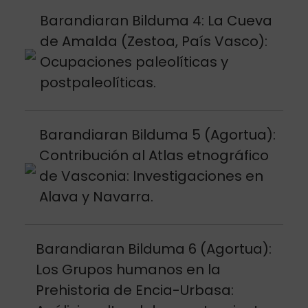
Argitalpena ikusi
Barandiaran Bilduma 4: La Cueva
de Amalda (Zestoa, País Vasco):
Ocupaciones paleolíticas y
postpaleolíticas.
Argitalpena ikusi
Barandiaran Bilduma 5 (Agortua):
Contribución al Atlas etnográfico
de Vasconia: Investigaciones en
Alava y Navarra.
Argitalpena ikusi
Barandiaran Bilduma 6 (Agortua):
Los Grupos humanos en la
Prehistoria de Encia-Urbasa: