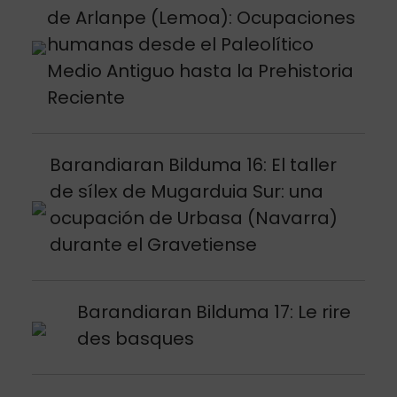
de Arlanpe (Lemoa): Ocupaciones
humanas desde el Paleolítico
Medio Antiguo hasta la Prehistoria
Reciente
Argitalpena ikusi
Barandiaran Bilduma 16: El taller
de sílex de Mugarduia Sur: una
ocupación de Urbasa (Navarra)
durante el Gravetiense
Argitalpena ikusi
Barandiaran Bilduma 17: Le rire
des basques