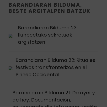
BARANDIARAN BILDUMA,
BESTE ARGITALPEN BATZUK
Argitalpena ikusi
Barandiaran Bilduma 23:
Ilunpeetako sekretuak
argiztatzen
Argitalpena ikusi
Barandiaran Bilduma 22: Rituales
festivos transfronterizos en el
Pirineo Occidental
Argitalpena ikusi
Barandiaran Bilduma 21: De ayer y
de hoy. Documentación,
salvaguarda digital y actualización