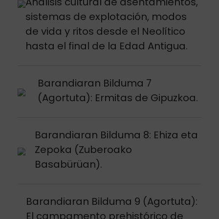
Análisis cultural de asentamientos,
sistemas de explotación, modos
de vida y ritos desde el Neolítico
hasta el final de la Edad Antigua.
Argitalpena ikusi
Barandiaran Bilduma 7
(Agortuta): Ermitas de Gipuzkoa.
Argitalpena ikusi
Barandiaran Bilduma 8: Ehiza eta
Zepoka (Zuberoako
Basabürüan).
Argitalpena ikusi
Barandiaran Bilduma 9 (Agortuta):
El campamento prehistórico de