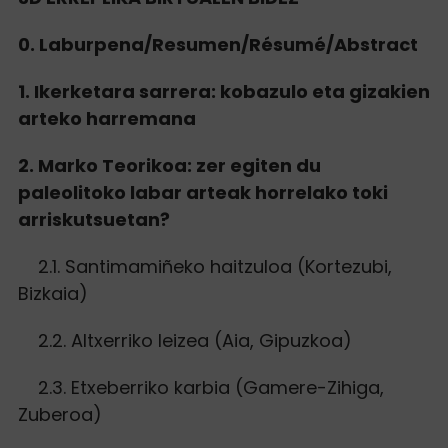
0. Laburpena/Resumen/Résumé/Abstract
1. Ikerketara sarrera: kobazulo eta gizakien
arteko harremana
2. Marko Teorikoa: zer egiten du
paleolitoko labar arteak horrelako toki
arriskutsuetan?
2.1. Santimamiñeko haitzuloa (Kortezubi,
Bizkaia)
2.2. Altxerriko leizea (Aia, Gipuzkoa)
2.3. Etxeberriko karbia (Gamere-Zihiga,
Zuberoa)