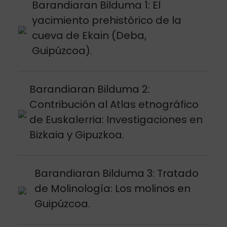
Argitalpena ikusi
Barandiaran Bilduma 1: El
yacimiento prehistórico de la
cueva de Ekain (Deba,
Guipúzcoa).
Argitalpena ikusi
Barandiaran Bilduma 2:
Contribución al Atlas etnográfico
de Euskalerria: Investigaciones en
Bizkaia y Gipuzkoa.
Argitalpena ikusi
Barandiaran Bilduma 3: Tratado
de Molinología: Los molinos en
Guipúzcoa.