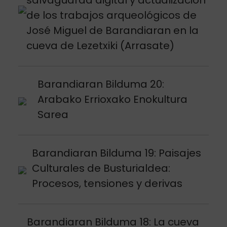
de los trabajos arqueológicos de
José Miguel de Barandiaran en la
cueva de Lezetxiki (Arrasate)
Argitalpena ikusi
Barandiaran Bilduma 20:
Arabako Errioxako Enokultura
Sarea
Argitalpena ikusi
Barandiaran Bilduma 19: Paisajes
Culturales de Busturialdea:
Procesos, tensiones y derivas
Argitalpena ikusi
Barandiaran Bilduma 18: La cueva