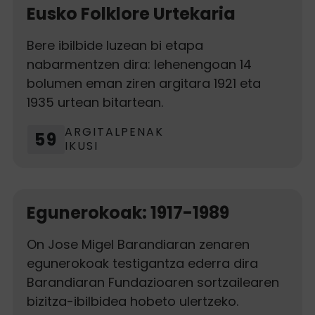
Eusko Folklore Urtekaria
Bere ibilbide luzean bi etapa
nabarmentzen dira: lehenengoan 14
bolumen eman ziren argitara 1921 eta
1935 urtean bitartean.
ARGITALPENAK
59
IKUSI
Egunerokoak: 1917-1989
On Jose Migel Barandiaran zenaren
egunerokoak testigantza ederra dira
Barandiaran Fundazioaren sortzailearen
bizitza-ibilbidea hobeto ulertzeko.