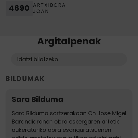
ARTXIBORA
4690
JOAN
Argitalpenak
Buscar
Bilatu
BILDUMAK
Sara Bilduma
Sara Bilduma sortzerakoan On Jose Migel
Barandiaranen obra eskergaren artetik
aukeraturiko obra esanguratsuenen