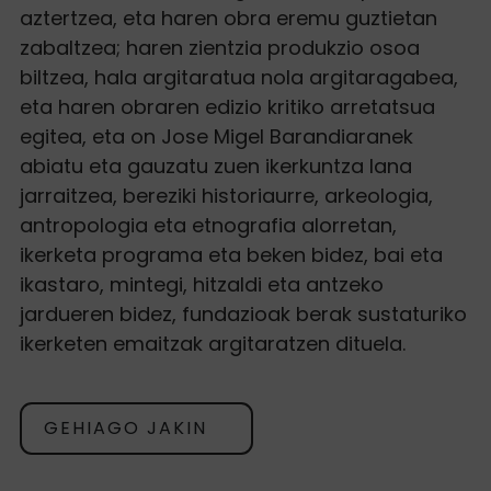
aztertzea, eta haren obra eremu guztietan
zabaltzea; haren zientzia produkzio osoa
biltzea, hala argitaratua nola argitaragabea,
eta haren obraren edizio kritiko arretatsua
egitea, eta on Jose Migel Barandiaranek
abiatu eta gauzatu zuen ikerkuntza lana
jarraitzea, bereziki historiaurre, arkeologia,
antropologia eta etnografia alorretan,
ikerketa programa eta beken bidez, bai eta
ikastaro, mintegi, hitzaldi eta antzeko
jardueren bidez, fundazioak berak sustaturiko
ikerketen emaitzak argitaratzen dituela.
GEHIAGO JAKIN