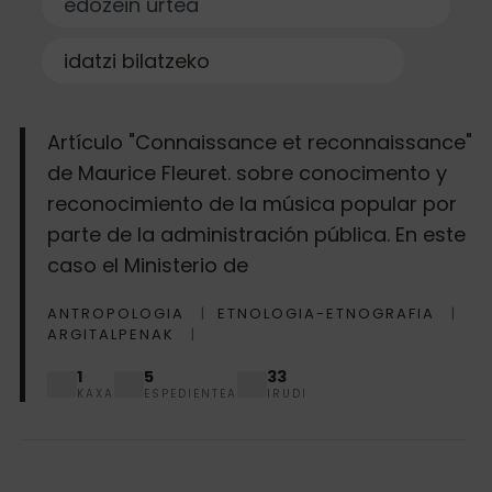
Bilatu
Buscar
Artículo "Connaissance et reconnaissance"
de Maurice Fleuret. sobre conocimento y
reconocimiento de la música popular por
parte de la administración pública. En este
caso el Ministerio de
ANTROPOLOGIA
ETNOLOGIA-ETNOGRAFIA
ARGITALPENAK
1
5
33
KAXA
ESPEDIENTEA
IRUDI