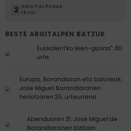
ARGITALPENAK
2
IKUSI
BESTE ARGITALPEN BATZUK
Argitalpena ikusi
Euskalerri’ko leen-gizona": 80
urte
Argitalpena ikusi
Europa, Barandiaran eta baloreak:
Jose Miguel Barandiaranen
heriotzaren 25. urteurrena
Argitalpena ikusi
Abenduaren 31. Jose Miguel de
Barandiaranen bizitzan