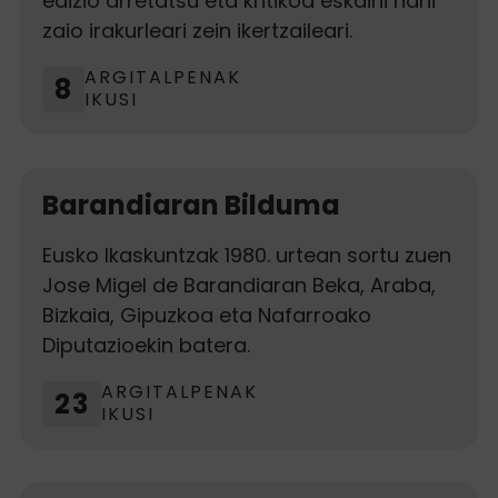
edizio arretatsu eta kritikoa eskaini nahi
zaio irakurleari zein ikertzaileari.
ARGITALPENAK
8
IKUSI
Barandiaran Bilduma
Eusko Ikaskuntzak 1980. urtean sortu zuen
Jose Migel de Barandiaran Beka, Araba,
Bizkaia, Gipuzkoa eta Nafarroako
Diputazioekin batera.
ARGITALPENAK
23
IKUSI