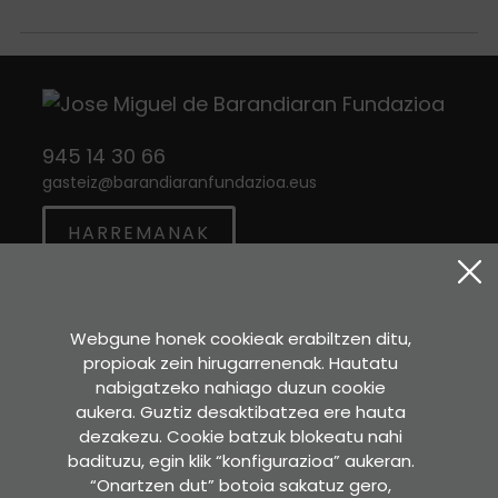
945 14 30 66
gasteiz
@
barandiaranfundazioa.eus
HARREMANAK
Twitter
Instagram
Facebook
Webgune honek cookieak erabiltzen ditu,
propioak zein hirugarrenenak. Hautatu
Sara Etxea
nabigatzeko nahiago duzun cookie
Murkondo Auzoa, 4
aukera. Guztiz desaktibatzea ere hauta
20211 ATAUN (Gipuzkoa)
dezakezu. Cookie batzuk blokeatu nahi
badituzu, egin klik “konfigurazioa” aukeran.
GOOGLE MAPS-EN IKUSI
“Onartzen dut” botoia sakatuz gero,