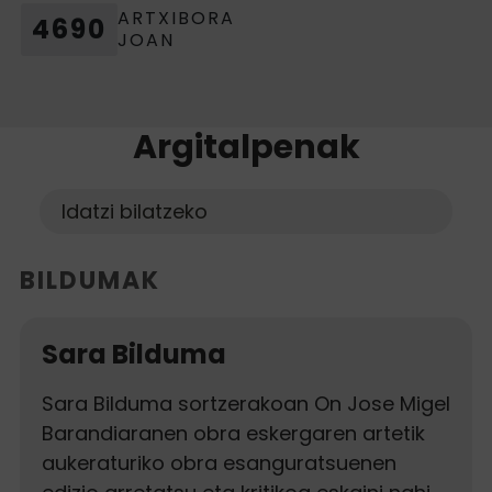
ARTXIBORA
4690
JOAN
Argitalpenak
Buscar
Bilatu
BILDUMAK
Sara Bilduma
Sara Bilduma sortzerakoan On Jose Migel
Barandiaranen obra eskergaren artetik
aukeraturiko obra esanguratsuenen