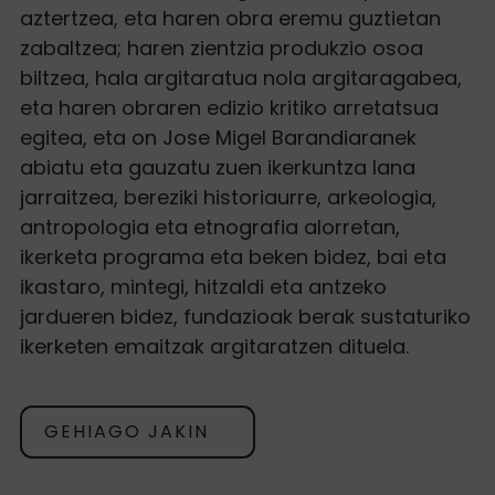
aztertzea, eta haren obra eremu guztietan
zabaltzea; haren zientzia produkzio osoa
biltzea, hala argitaratua nola argitaragabea,
eta haren obraren edizio kritiko arretatsua
egitea, eta on Jose Migel Barandiaranek
abiatu eta gauzatu zuen ikerkuntza lana
jarraitzea, bereziki historiaurre, arkeologia,
antropologia eta etnografia alorretan,
ikerketa programa eta beken bidez, bai eta
ikastaro, mintegi, hitzaldi eta antzeko
jardueren bidez, fundazioak berak sustaturiko
ikerketen emaitzak argitaratzen dituela.
GEHIAGO JAKIN