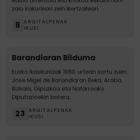
edizio arretatsu eta kritikoa eskaini nahi
zaio irakurleari zein ikertzaileari.
ARGITALPENAK
8
IKUSI
Barandiaran Bilduma
Eusko Ikaskuntzak 1980. urtean sortu zuen
Jose Migel de Barandiaran Beka, Araba,
Bizkaia, Gipuzkoa eta Nafarroako
Diputazioekin batera.
ARGITALPENAK
23
IKUSI