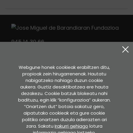
945 14 30 66
gasteiz
@
barandiaranfundazioa.eus
HARREMANAK
Webgune honek cookieak erabiltzen ditu,
propioak zein hirugarrenenak. Hautatu
Twitter
Instagram
Facebook
nabigatzeko nahiago duzun cookie
aukera. Guztiz desaktibatzea ere hauta
dezakezu. Cookie batzuk blokeatu nahi
Sara Etxea
badituzu, egin klik “konfigurazioa” aukeran.
“Onartzen dut” botoia sakatuz gero,
Murkondo Auzoa, 4
aipatutako cookieak eta gure cookie
20211 ATAUN (Gipuzkoa)
politika onartzen duzula adierazten ari
GOOGLE MAPS-EN IKUSI
zara. Sakatu
Irakurri gehiago
lotura
informazio gehiago lortzeko.