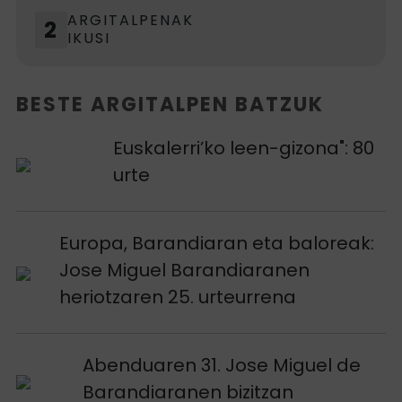
ARGITALPENAK
2
IKUSI
BESTE ARGITALPEN BATZUK
Argitalpena ikusi
Euskalerri’ko leen-gizona": 80
urte
Argitalpena ikusi
Europa, Barandiaran eta baloreak:
Jose Miguel Barandiaranen
heriotzaren 25. urteurrena
Argitalpena ikusi
Abenduaren 31. Jose Miguel de
Barandiaranen bizitzan