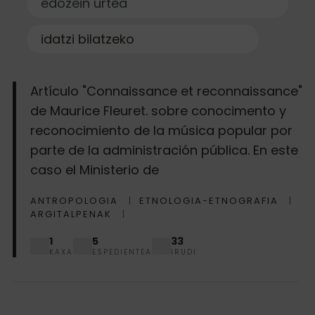
Bilatu
Buscar
Artículo "Connaissance et reconnaissance"
de Maurice Fleuret. sobre conocimento y
reconocimiento de la música popular por
parte de la administración pública. En este
caso el Ministerio de
ANTROPOLOGIA
ETNOLOGIA-ETNOGRAFIA
ARGITALPENAK
1
5
33
KAXA
ESPEDIENTEA
IRUDI