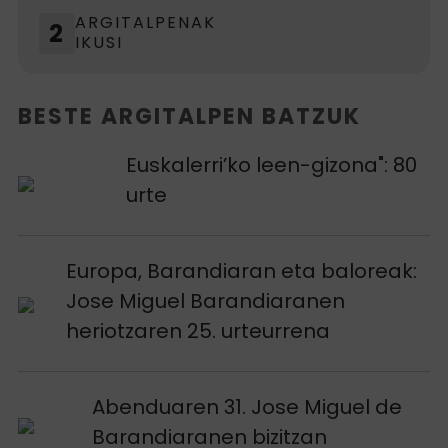
ARGITALPENAK
2
IKUSI
BESTE ARGITALPEN BATZUK
Argitalpena ikusi
Euskalerri’ko leen-gizona": 80
urte
Argitalpena ikusi
Europa, Barandiaran eta baloreak:
Jose Miguel Barandiaranen
heriotzaren 25. urteurrena
Argitalpena ikusi
Abenduaren 31. Jose Miguel de
Barandiaranen bizitzan