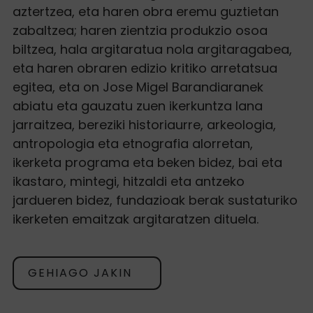
aztertzea, eta haren obra eremu guztietan
zabaltzea; haren zientzia produkzio osoa
biltzea, hala argitaratua nola argitaragabea,
eta haren obraren edizio kritiko arretatsua
egitea, eta on Jose Migel Barandiaranek
abiatu eta gauzatu zuen ikerkuntza lana
jarraitzea, bereziki historiaurre, arkeologia,
antropologia eta etnografia alorretan,
ikerketa programa eta beken bidez, bai eta
ikastaro, mintegi, hitzaldi eta antzeko
jardueren bidez, fundazioak berak sustaturiko
ikerketen emaitzak argitaratzen dituela.
GEHIAGO JAKIN