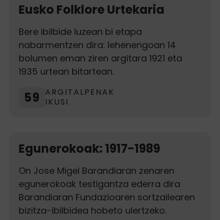
Eusko Folklore Urtekaria
Bere ibilbide luzean bi etapa
nabarmentzen dira: lehenengoan 14
bolumen eman ziren argitara 1921 eta
1935 urtean bitartean.
ARGITALPENAK
59
IKUSI
Egunerokoak: 1917-1989
On Jose Migel Barandiaran zenaren
egunerokoak testigantza ederra dira
Barandiaran Fundazioaren sortzailearen
bizitza-ibilbidea hobeto ulertzeko.