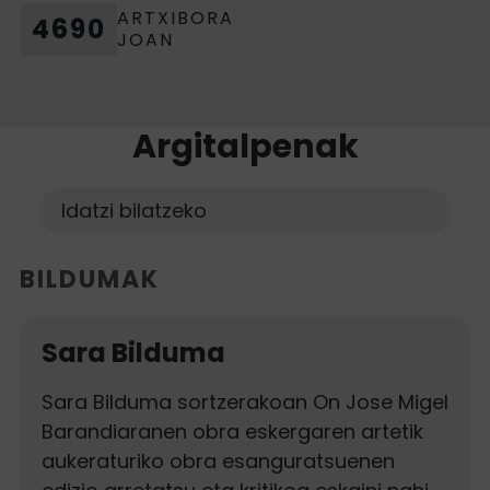
ARTXIBORA
4690
JOAN
Argitalpenak
Buscar
Bilatu
BILDUMAK
Sara Bilduma
Sara Bilduma sortzerakoan On Jose Migel
Barandiaranen obra eskergaren artetik
aukeraturiko obra esanguratsuenen