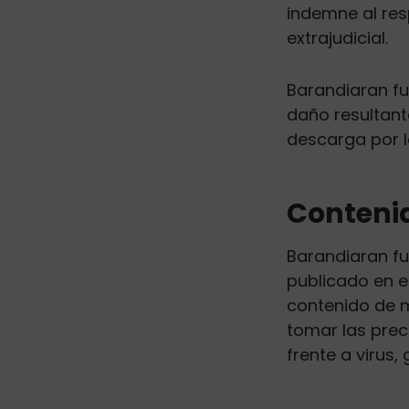
indemne al resp
extrajudicial.
Barandiaran fu
daño resultante
descarga por l
Contenid
Barandiaran fu
publicado en el
contenido de m
tomar las prec
frente a virus