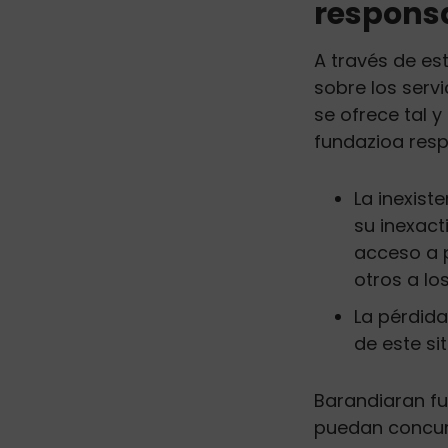
respons
A través de es
sobre los serv
se ofrece tal 
fundazioa resp
La inexist
su inexacti
acceso a p
otros a lo
La pérdida
de este si
Barandiaran fu
puedan concurr