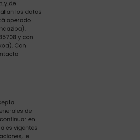
n y de
allan los datos
stá operado
ndazioa),
0185708 y con
zkoa). Con
ontacto
acepta
enerales de
continuar en
gales vigentes
ciones, le