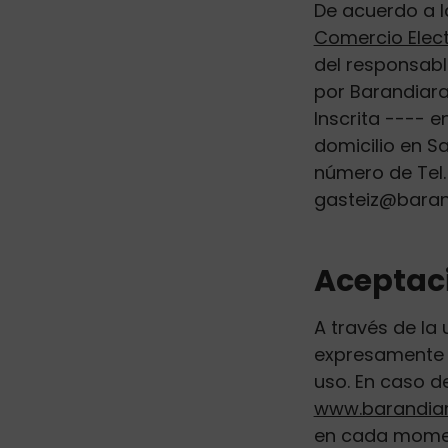
De acuerdo a 
Comercio Elect
del responsabl
por Barandiara
Inscrita ---- e
domicilio en S
número de Tel
gasteiz
@
baran
Aceptaci
A través de la 
expresamente 
uso. En caso d
www.barandiar
en cada moment