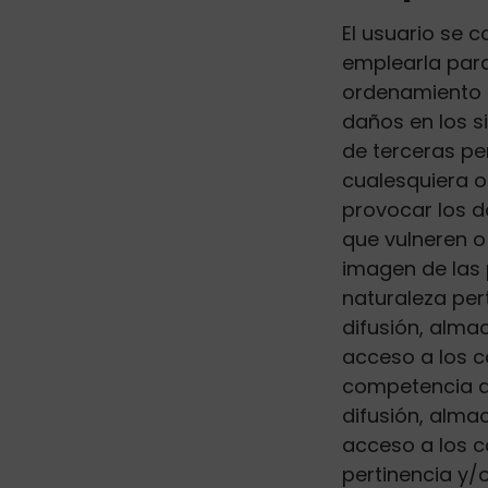
El usuario se
emplearla para 
ordenamiento l
daños en los s
de terceras per
cualesquiera o
provocar los d
que vulneren o 
imagen de las 
naturaleza per
difusión, alma
acceso a los c
competencia de
difusión, alma
acceso a los co
pertinencia y/