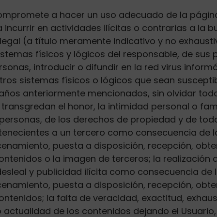
 compromete a hacer un uso adecuado de la págin
incurrir en actividades ilícitas o contrarias a la b
egal (a título meramente indicativo y no exhausti
istemas físicos y lógicos del responsable, de sus
sonas, introducir o difundir en la red virus inform
tros sistemas físicos o lógicos que sean suscepti
años anteriormente mencionados, sin olvidar tod
transgredan el honor, la intimidad personal o famil
personas, de los derechos de propiedad y de tod
tenecientes a un tercero como consecuencia de la
cenamiento, puesta a disposición, recepción, obte
ontenidos o la imagen de terceros; la realización 
sleal y publicidad ilícita como consecuencia de l
cenamiento, puesta a disposición, recepción, obte
ntenidos; la falta de veracidad, exactitud, exhaus
o actualidad de los contenidos dejando el Usuario,