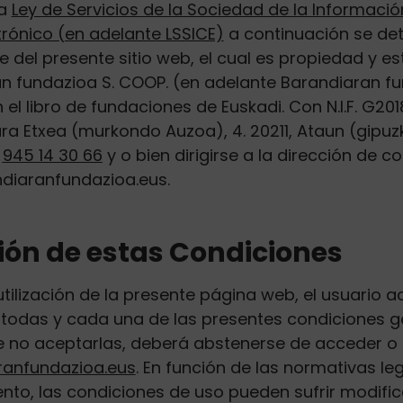
la
Ley de Servicios de la Sociedad de la Informació
rónico (en adelante LSSICE)
a continuación se det
e del presente sitio web, el cual es propiedad y e
n fundazioa S. COOP. (en adelante Barandiaran fu
n el libro de fundaciones de Euskadi. Con N.I.F. G2
ara Etxea (murkondo Auzoa), 4. 20211, Ataun (gipu
.
945 14 30 66
y o bien dirigirse a la dirección de c
diaranfundazioa.eus.
ón de estas Condiciones
utilización de la presente página web, el usuario 
todas y cada una de las presentes condiciones g
e no aceptarlas, deberá abstenerse de acceder o 
anfundazioa.eus
. En función de las normativas le
o, las condiciones de uso pueden sufrir modifica