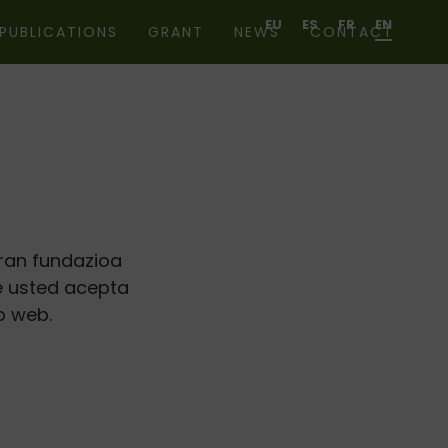
EU
ES
FR
EN
PUBLICATIONS
GRANT
NEWS
CONTACT
aran fundazioa
ue usted acepta
o web.