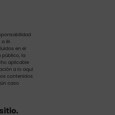
esponsabilidad
a él.
luidos en el
 público, la
ho aplicable
ación a lo aquí
los contenidos
gún caso
itio.