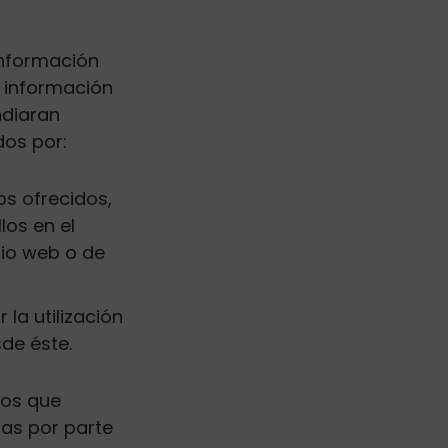
información
a información
ndiaran
dos por:
os ofrecidos,
los en el
tio web o de
la utilización
de éste.
ios que
as por parte