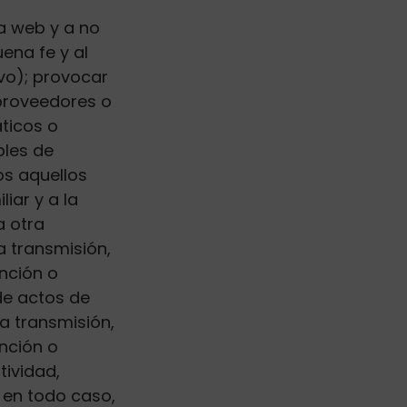
a web y a no
uena fe y al
vo); provocar
 proveedores o
áticos o
bles de
os aquellos
iar y a la
a otra
 transmisión,
nción o
de actos de
a transmisión,
nción o
tividad,
 en todo caso,