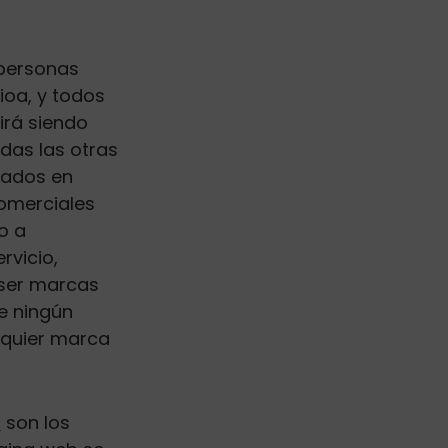
 personas
ioa, y todos
irá siendo
das las otras
dos ​​en
comerciales
o a
rvicio,
n ser marcas
de ningún
alquier marca
s
son los