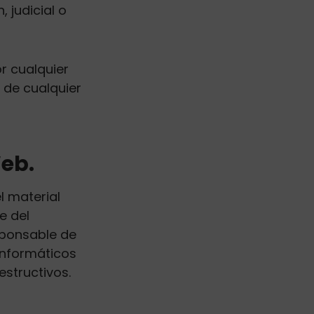
 judicial o
r cualquier
o de cualquier
Web.
l material
e del
esponsable de
informáticos
estructivos.