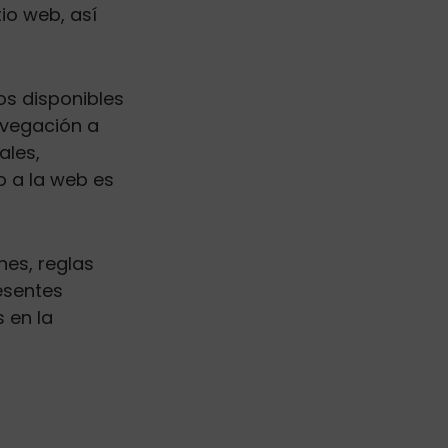
io web, así
os disponibles
avegación a
ales,
o a la web es
nes, reglas
esentes
 en la