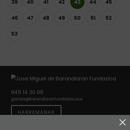
39
40
41
42
43
44
45
46
47
48
49
50
51
52
53
945 14 30 66
gasteiz
@
barandiaranfundazioa.eus
HARREMANAK
Twitter
Instagram
Facebook