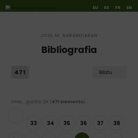
EU
ES
FR
EN
JOSE M. BARANDIARAN
Ir directamente al contenido
Bibliografia
471
Bilatu
Orria: , guztira: 24 (
471 elementu
)
rekoa
33
34
35
36
37
38