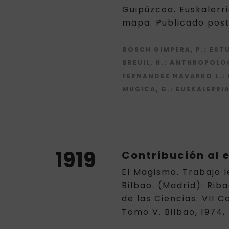
Guipúzcoa. Euskalerri
mapa. Publicado poste
BOSCH GIMPERA, P.
: EST
BREUIL, H.
: ANTHROPOLOGI
FERNANDEZ NAVARRO L.
:
MUGICA, G.
: EUSKALERRIA
1919
Contribución al 
El Magismo. Trabajo l
Bilbao. (Madrid): Rib
de las Ciencias. VII C
Tomo V. Bilbao, 1974,