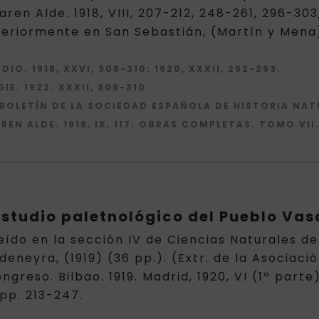
aren Alde. 1918, VIII, 207-212, 248-261, 296-30
riormente en San Sebastián, (Martín y Mena), 1
UDIO. 1918, XXVI, 308-310: 1920, XXXII, 292-293.
E. 1922. XXXII, 309-310
 BOLETÍN DE LA SOCIEDAD ESPAÑOLA DE HISTORIA NATUR
REN ALDE. 1919, IX, 117. OBRAS COMPLETAS. TOMO VII.
estudio paletnológico del Pueblo Vas
eído en la sección IV de Ciencias Naturales d
adeneyra, (1919) (36 pp.). (Extr. de la Asociac
ongreso. Bilbao. 1919. Madrid, 1920, VI (1ª par
 pp. 213-247.