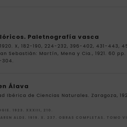
lóricos. Paletnografía vasca
 1920. X, 182-190, 224-232, 396-402, 431-443, 
n Sebastián: Martín, Mena y Cia., 1921. 60 p
9-304.
 en Álava
ad Ibérica de Ciencias Naturales. Zaragoza, 192
IE. 1923. XXXIII, 210.
AREN ALDE. 1919. X. 237. OBRAS COMPLETAS. TOMO VII.