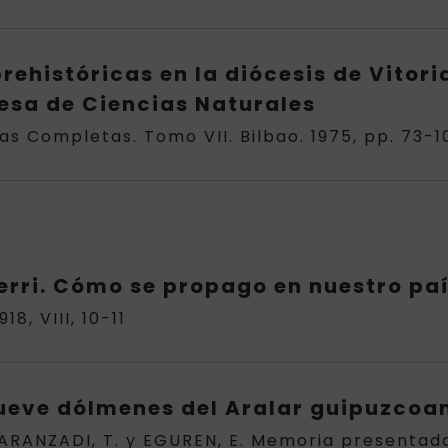
rehistóricas en la diócesis de Vitoria
sa de Ciencias Naturales
ras Completas. Tomo VII. Bilbao. 1975, pp. 73-1
rri. Cómo se propago en nuestro país 
18, VIII, 10-11
ueve dólmenes del Aralar guipuzcoa
ARANZADI, T. y EGUREN, E. Memoria presentada