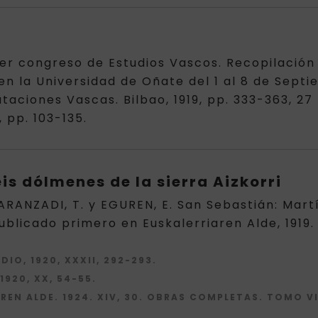
er congreso de Estudios Vascos. Recopilación
 la Universidad de Oñate del 1 al 8 de Septie
utaciones Vascas. Bilbao, 1919, pp. 333-363, 2
, pp. 103-135.
is dólmenes de la sierra Aizkorri
RANZADI, T. y EGUREN, E. San Sebastián: Martín
ublicado primero en Euskalerriaren Alde, 1919. 
UDIO, 1920, XXXII, 292-293.
 1920, XX, 54-55.
REN ALDE. 1924. XIV, 30. OBRAS COMPLETAS. TOMO VII