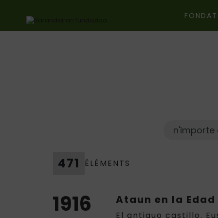
FONDAT
Ir directamente al contenido
471
ÉLÉMENTS
1916
Ataun en la Edad
El antiguo castillo. E