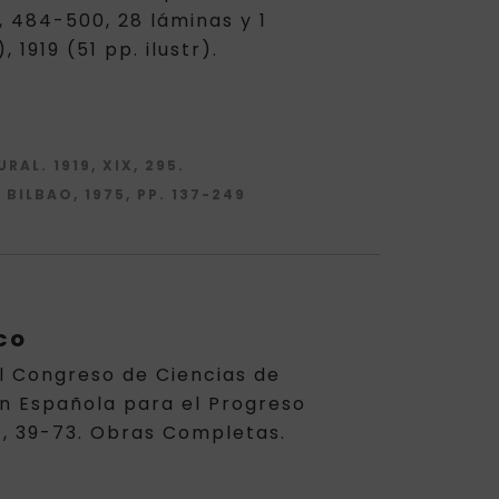
3, 484-500, 28 láminas y 1
919 (51 pp. ilustr).
AL. 1919, XIX, 295.
 BILBAO, 1975, PP. 137-249
co
el Congreso de Ciencias de
ión Española para el Progreso
te), 39-73. Obras Completas.