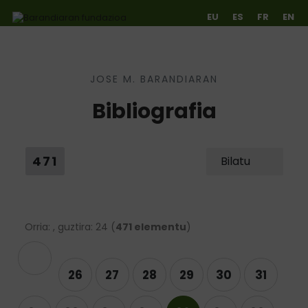
EU
ES
FR
EN
JOSE M. BARANDIARAN
Ir directamente al contenido
Bibliografia
471
Bilatu
Orria: , guztira: 24 (
471 elementu
)
rekoa
26
27
28
29
30
31