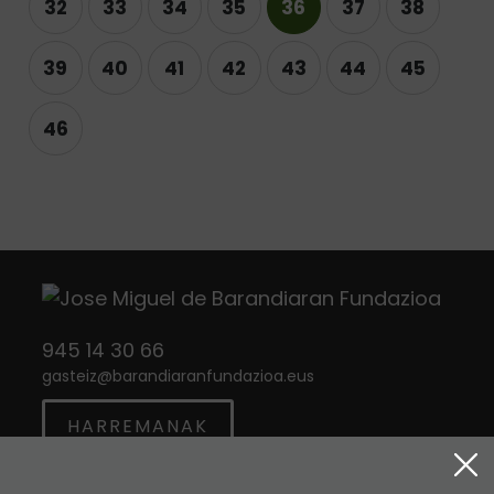
32
33
34
35
36
37
38
39
40
41
42
43
44
45
46
945 14 30 66
gasteiz
@
barandiaranfundazioa.eus
HARREMANAK
Twitter
Instagram
Facebook