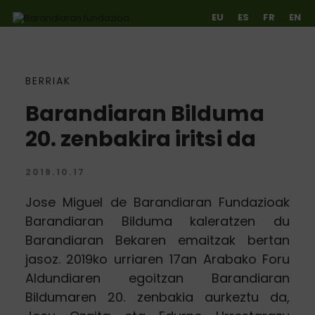
EU
ES
FR
EN
BERRIAK
Ir directamente al contenido
Barandiaran Bilduma
20. zenbakira iritsi da
2019.10.17
Jose Miguel de Barandiaran Fundazioak
Barandiaran Bilduma kaleratzen du
Barandiaran Bekaren emaitzak bertan
jasoz. 2019ko urriaren 17an Arabako Foru
Aldundiaren egoitzan Barandiaran
Bildumaren 20. zenbakia aurkeztu da,