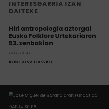
INTERESGARRIA IZAN
DAITEKE
Hiri antropologia aztergai
Eusko Folklore Urtekariaren
53. zenbakian
2019.08.29
BERRI OSOA IRAKURRI
945 14 30 66