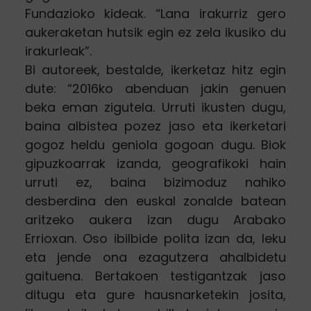
Fundazioko kideak. “Lana irakurriz gero
aukeraketan hutsik egin ez zela ikusiko du
irakurleak”.
Bi autoreek, bestalde, ikerketaz hitz egin
dute: “2016ko abenduan jakin genuen
beka eman zigutela. Urruti ikusten dugu,
baina albistea pozez jaso eta ikerketari
gogoz heldu geniola gogoan dugu. Biok
gipuzkoarrak izanda, geografikoki hain
urruti ez, baina bizimoduz nahiko
desberdina den euskal zonalde batean
aritzeko aukera izan dugu Arabako
Errioxan. Oso ibilbide polita izan da, leku
eta jende ona ezagutzera ahalbidetu
gaituena. Bertakoen testigantzak jaso
ditugu eta gure hausnarketekin josita,