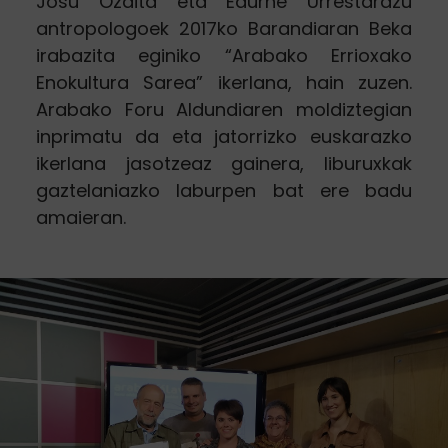
Josu Ozaita eta Edurne Urrestarazu
antropologoek 2017ko Barandiaran Beka
irabazita eginiko “Arabako Errioxako
Enokultura Sarea” ikerlana, hain zuzen.
Arabako Foru Aldundiaren moldiztegian
inprimatu da eta jatorrizko euskarazko
ikerlana jasotzeaz gainera, liburuxkak
gaztelaniazko laburpen bat ere badu
amaieran.