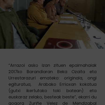
“Arrazoi asko izan zituen epaimahaiak
2017ko Barandiaran Beka Ozaita eta
Urrestarazuri emateko: originala, ongi
egituratua,
Arabako Errioxan kokatua
(gutxi ikertutako toki batean) eta
euskaraz zelako, besteak beste”, ekarri du
gogora Zuriñe Velez de Mendizabal