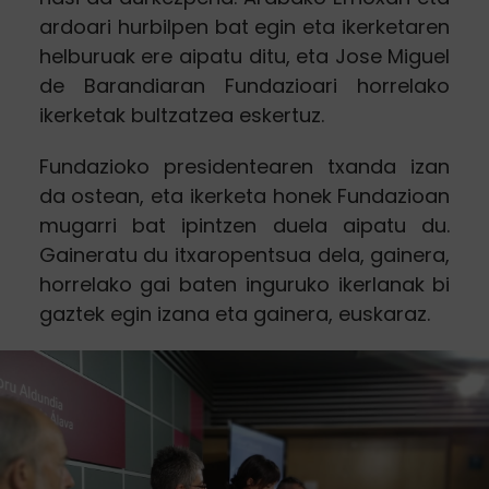
ardoari hurbilpen bat egin eta ikerketaren
helburuak ere aipatu ditu, eta Jose Miguel
de Barandiaran Fundazioari horrelako
ikerketak bultzatzea eskertuz.
Fundazioko presidentearen txanda izan
da ostean, eta ikerketa honek Fundazioan
mugarri bat ipintzen duela aipatu du.
Gaineratu du itxaropentsua dela, gainera,
horrelako gai baten inguruko ikerlanak bi
gaztek egin izana eta gainera, euskaraz.