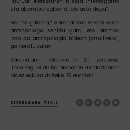
liburuak ikerketaren bilketa interesgarria
eta aberatsa egiten duela uste dugu”.
Horrez gainera,” Barandiaran Bekari esker
antropologo sentitu gara, eta animoa
izan da antropologia bidean jarraitzeko”,
gaineratu zuten.
Barandiaran Bildumaren 20. zenbakia
Jose Miguel de Barandiaran Fundazioaren
bidez eskura daiteke, 15 eurotan.
ZERRENDARA ITZULI