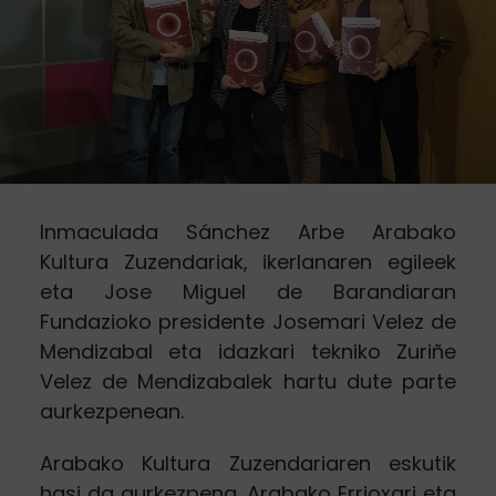
Inmaculada Sánchez Arbe Arabako
Kultura Zuzendariak, ikerlanaren egileek
eta Jose Miguel de Barandiaran
Fundazioko presidente Josemari Velez de
Mendizabal eta idazkari tekniko Zuriñe
Velez de Mendizabalek hartu dute parte
aurkezpenean.
Arabako Kultura Zuzendariaren eskutik
hasi da aurkezpena. Arabako Errioxari eta