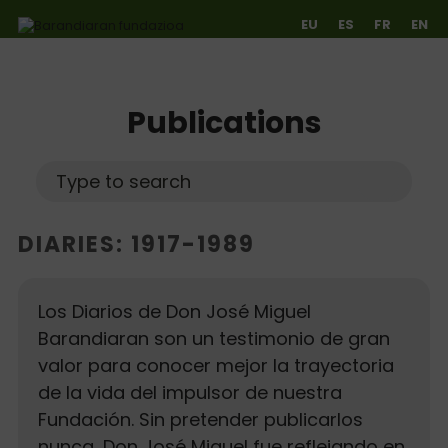
EU
ES
FR
EN
Publications
Ir directamente al contenido
Search
Search
DIARIES: 1917-1989
Los Diarios de Don José Miguel
Barandiaran son un testimonio de gran
valor para conocer mejor la trayectoria
de la vida del impulsor de nuestra
Fundación. Sin pretender publicarlos
nunca, Don José Miguel fue reflejando en