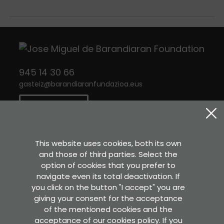
945 14 30 66
gasteiz
@
barandiaranfundazioa.eus
CONTACT
Twitter
Instagram
Facebook
This website uses cookies, both its own
and those of third parties. Select the
option of cookies that you prefer to
Sara Etxea
navigate even its total deactivation. If
Murkondo Auzoa, 4
you click on the button "I accept" you are
20211 ATAUN (Gipuzkoa)
giving your consent for the acceptance
of the mentioned cookies and the
SEE IN GOOGLE MAPS
acceptance of our cookies policy. If you