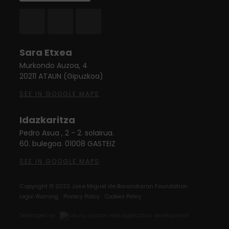
Twitter
Instagram
Facebook
Sara Etxea
Murkondo Auzoa, 4
20211 ATAUN (Gipuzkoa)
SEE IN GOOGLE MAPS
Idazkaritza
Pedro Asua , 2 - 2. solairua.
60. bulegoa. 01008 GASTEIZ
SEE IN GOOGLE MAPS
Copyright © 2022 Jose Miguel de Barandiaran Foundation.
Legal Warning
Privacy Policy
Cookies Policy
Developed by: