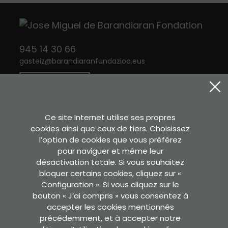
945 14 30 66
gasteiz
@
barandiaranfundazioa.eus
CONTACT
Twitter
Instagram
Facebook
Ce site Internet utilise ses propres
cookies ainsi que ceux de tiers. Choisissez
l’option de cookies que vous préférez
Sara Etxea
pour naviguer et même leur
Murkondo Auzoa, 4
désactivation totale. Si vous souhaitez
20211 ATAUN (Gipuzkoa)
bloquer certains cookies, cliquez sur «
Configuration ». Si vous cliquez sur le
VOIR SUR GOOGLE MAPS
bouton « J’ai compris » vous consentez à
accepter les cookies mentionnés
Secrétaire
précédemment, et à accepter notre