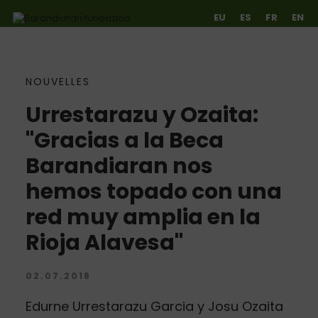
EU
ES
FR
EN
NOUVELLES
Ir directamente al contenido
Urrestarazu y Ozaita:
"Gracias a la Beca
Barandiaran nos
hemos topado con una
red muy amplia en la
Rioja Alavesa"
02.07.2018
Edurne Urrestarazu Garcia y Josu Ozaita