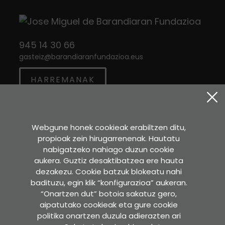
945 14 30 66
gasteiz
@
barandiaranfundazioa.eus
HARREMANAK
Twitter
Instagram
Facebook
Webgune honek cookieak erabiltzen ditu,
propioak zein hirugarrenenak. Hautatu
Sara Etxea
nabigatzeko nahiago duzun cookie
Murkondo Auzoa, 4
aukera. Guztiz desaktibatzea ere hauta
20211 ATAUN (Gipuzkoa)
dezakezu. Cookie batzuk blokeatu nahi
badituzu, egin klik “konfigurazioa” aukeran.
GOOGLE MAPS-EN IKUSI
“Onartzen dut” botoia sakatuz gero,
aipatutako cookieak eta gure cookie
Idazkaritza
politika onartzen duzula adierazten ari
Pedro Asua , 2 - 2. solairua.