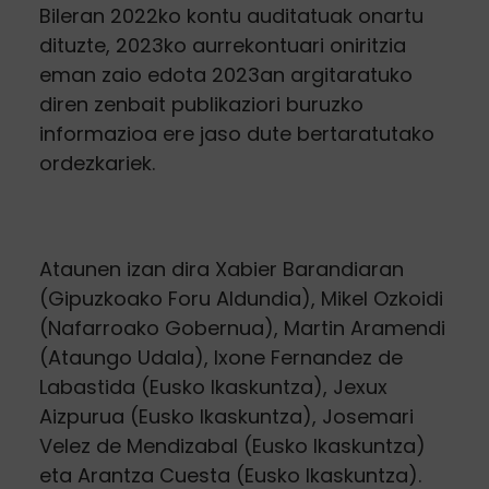
Bileran 2022ko kontu auditatuak onartu
dituzte, 2023ko aurrekontuari oniritzia
eman zaio edota 2023an argitaratuko
diren zenbait publikaziori buruzko
informazioa ere jaso dute bertaratutako
ordezkariek.
Ataunen izan dira Xabier Barandiaran
(Gipuzkoako Foru Aldundia), Mikel Ozkoidi
(Nafarroako Gobernua), Martin Aramendi
(Ataungo Udala), Ixone Fernandez de
Labastida (Eusko Ikaskuntza), Jexux
Aizpurua (Eusko Ikaskuntza), Josemari
Velez de Mendizabal (Eusko Ikaskuntza)
eta Arantza Cuesta (Eusko Ikaskuntza).