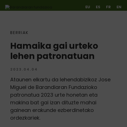
EU
ES
FR
EN
BERRIAK
Ir directamente al contenido
Hamaika gai urteko
lehen patronatuan
2023.04.04
Ataunen elkartu da lehendabizikoz Jose
Miguel de Barandiaran Fundazioko
patronatua 2023 urte honetan eta
makina bat gai izan dituzte mahai
gainean erakunde ezberdinetako
ordezkariek.