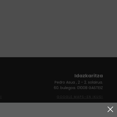
Idazkaritza
Pedro Asua , 2 - 2. solairua.
60. bulegoa. 01008 GASTEIZ
I
GOOGLE MAPS-EN IKUSI