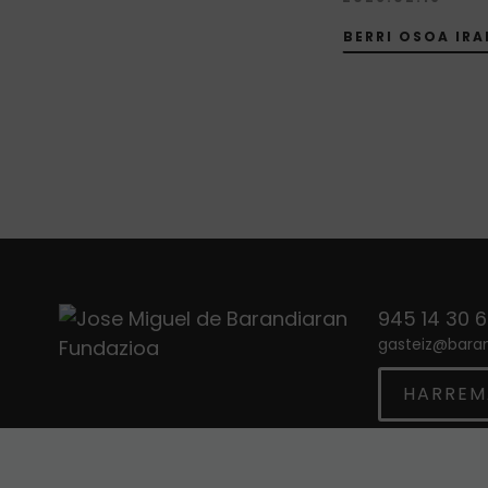
BERRI OSOA IRA
945 14 30 
gasteiz
@
bara
HARREM