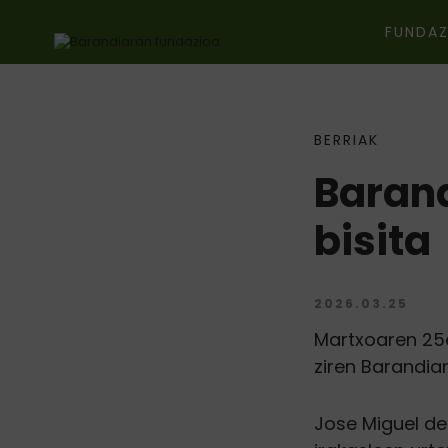
FUNDAZ
BERRIAK
Ir directamente al contenido
Barand
bisita
2026.03.25
Martxoaren 25e
ziren Barandia
Jose Miguel de