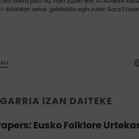
roko bisita jaso du; hain zuzen ere, ATAUNIKER kultu
i-ibilaldian zehar geldialdia egin zuten Sara Etxe
ULI
GARRIA IZAN DAITEKE
 Papers: Eusko Folklore Urteka