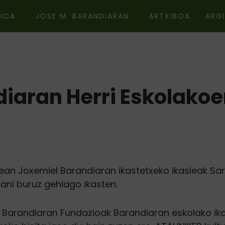
IOA
JOSE M. BARANDIARAN
ARTXIBOA
ARG
iaran Herri Eskolako
an Joxemiel Barandiaran ikastetxeko ikasleak Sar
rani buruz gehiago ikasten.
 Barandiaran Fundazioak Barandiaran eskolako ika