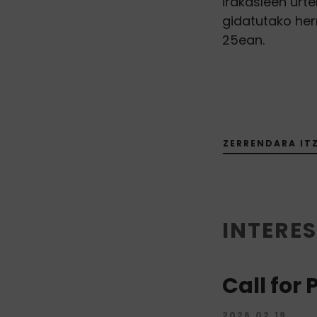
irakasleen urte
gidatutako herr
25ean.
ZERRENDARA ITZ
INTERES
Call for
2026.02.19