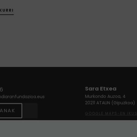
KURRI
Sara Etxea
66
Murkondo Auzoa, 4
ndiaranfundazioa.eus
20211 ATAUN (Gipuzkoa)
Twitter
ANAK
GOOGLE MAPS-EN IKUS
Instagram