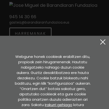
945 14 30 66
gasteiz
@
barandiaranfundazioa.eus
HARREMANAK
Twitter
Instagram
Facebook
Webgune honek cookieak erabiltzen ditu,
propioak zein hirugarrenenak. Hautatu
Sara Etxea
nabigatzeko nahiago duzun cookie
Murkondo Auzoa, 4
aukera. Guztiz desaktibatzea ere hauta
20211 ATAUN (Gipuzkoa)
dezakezu. Cookie batzuk blokeatu nahi
badituzu, egin klik “konfigurazioa” aukeran.
GOOGLE MAPS-EN IKUSI
“Onartzen dut” botoia sakatuz gero,
aipatutako cookieak eta gure cookie
Idazkaritza
politika onartzen duzula adierazten ari
Pedro Asua , 2 - 2. solairua.
zara. Sakatu
Irakurri gehiago
lotura
60. bulegoa. 01008 GASTEIZ