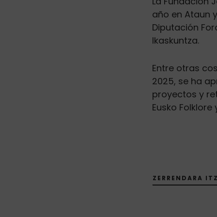
La Fundación J
año en Ataun y
Diputación For
Ikaskuntza.
Entre otras co
2025, se ha ap
proyectos y re
Eusko Folklore 
ZERRENDARA ITZ