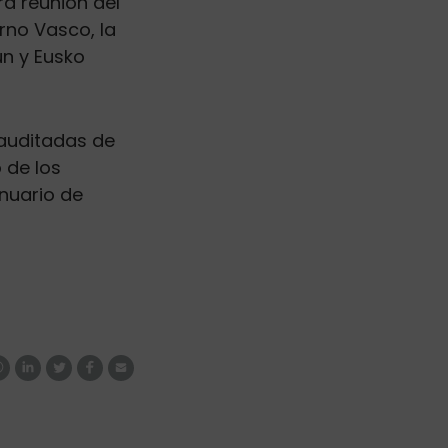
a reunión del
rno Vasco, la
un y Eusko
 auditadas de
 de los
nuario de