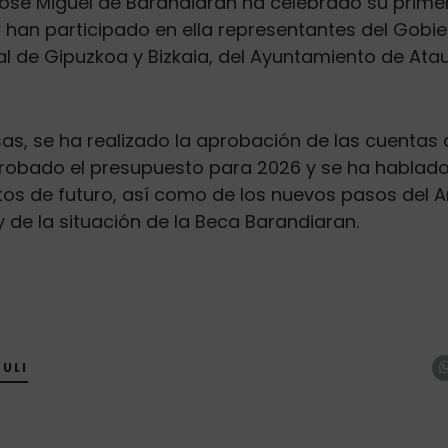
osé Miguel de Barandiaran ha celebrado su primer
 han participado en ella representantes del Gobie
al de Gipuzkoa y Bizkaia, del Ayuntamiento de Ata
sas, se ha realizado la aprobación de las cuentas
robado el presupuesto para 2026 y se ha hablado
tos de futuro, así como de los nuevos pasos del A
y de la situación de la Beca Barandiaran.
ULI