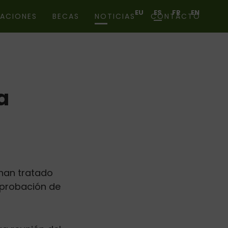
EU
ES
FR
EN
CACIONES
BECAS
NOTICIAS
CONTACTO
a
 han tratado
 aprobación de