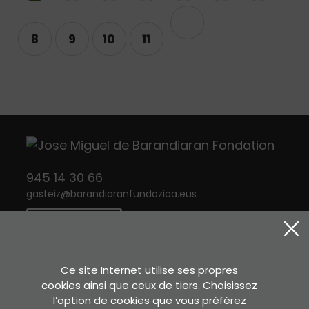
Suivant
8
9
10
11
945 14 30 66
gasteiz
@
barandiaranfundazioa.eus
CONTACT
Twitter
Instagram
Facebook
Ce site Internet utilise ses propres
cookies ainsi que ceux de tiers. Choisissez
l’option de cookies que vous préférez