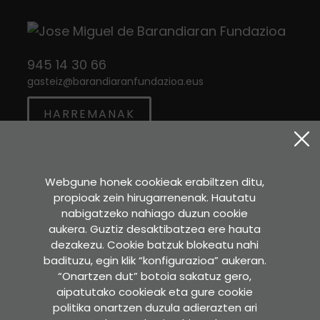
945 14 30 66
gasteiz
@
barandiaranfundazioa.eus
HARREMANAK
Twitter
Instagram
Facebook
Webgune honek cookieak erabiltzen ditu,
propioak zein hirugarrenenak. Hautatu
Sara Etxea
nabigatzeko nahiago duzun cookie
Murkondo Auzoa, 4
aukera. Guztiz desaktibatzea ere hauta
20211 ATAUN (Gipuzkoa)
dezakezu. Cookie batzuk blokeatu nahi
badituzu, egin klik “konfigurazioa” aukeran.
GOOGLE MAPS-EN IKUSI
“Onartzen dut” botoia sakatuz gero,
aipatutako cookieak eta gure cookie
Idazkaritza
politika onartzen duzula adierazten ari
Pedro Asua , 2 - 2. solairua.