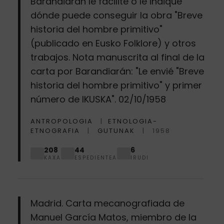
Barandiarán le facilite o le indique
dónde puede conseguir la obra "Breve
historia del hombre primitivo"
(publicado en Eusko Folklore) y otros
trabajos. Nota manuscrita al final de la
carta por Barandiarán: "Le envié "Breve
historia del hombre primitivo" y primer
número de IKUSKA". 02/10/1958
ANTROPOLOGIA
ETNOLOGIA-
ETNOGRAFIA
GUTUNAK
1958
208
44
6
KAXA
ESPEDIENTEA
IRUDI
Madrid. Carta mecanografiada de
Manuel García Matos, miembro de la