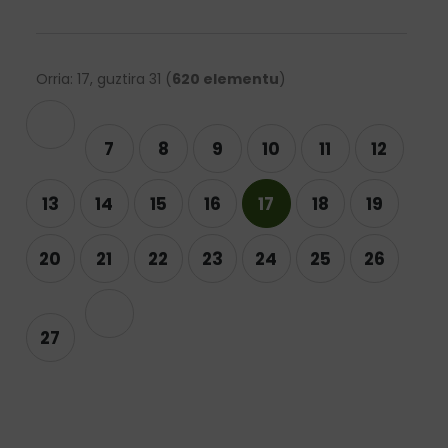
Orria: 17, guztira 31 (
620 elementu
)
rekoa
7
8
9
10
11
12
13
14
15
16
17
18
19
20
21
22
23
24
25
26
Hurrengoa
27