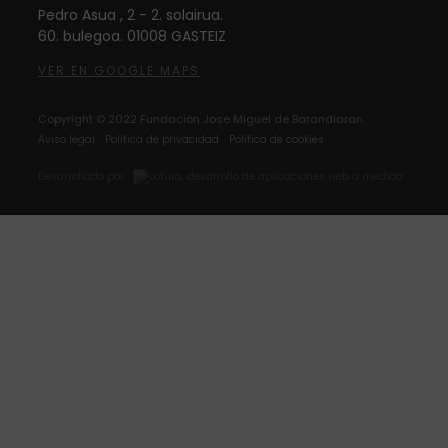
Pedro Asua , 2 - 2. solairua.
60. bulegoa. 01008 GASTEIZ
VER EN GOOGLE MAPS
Copyright © 2022 Fundación Jose Miguel de Barandiaran.
Aviso legal
Política de privacidad
Política de cookies
Desarrollado por: