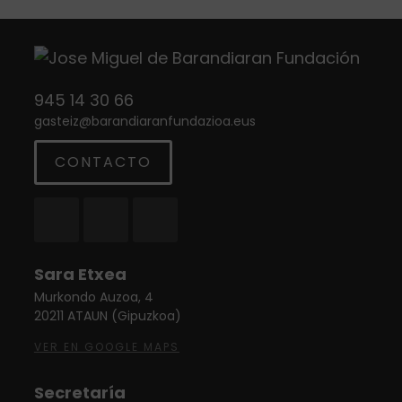
945 14 30 66
gasteiz
@
barandiaranfundazioa.eus
CONTACTO
Twitter
Instagram
Facebook
Sara Etxea
Murkondo Auzoa, 4
20211 ATAUN (Gipuzkoa)
VER EN GOOGLE MAPS
Secretaría