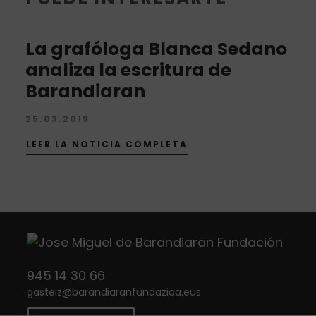
La grafóloga Blanca Sedano
analiza la escritura de
Barandiaran
25.03.2019
LEER LA NOTICIA COMPLETA
945 14 30 66
gasteiz
@
barandiaranfundazioa.eus