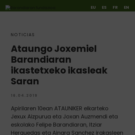
EU
ES
FR
EN
NOTICIAS
Ir directamente al contenido
Ataungo Joxemiel
Barandiaran
ikastetxeko ikasleak
Saran
16.04.2019
Apirilaren 10ean ATAUNIKER elkarteko
Jexux Aizpurua eta Joxan Auzmendi eta
eskolako Felipe Barandiaran, Itziar
Herguedas eta Ainara Sanchez irakasleen