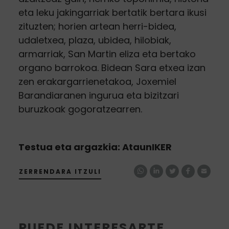
eta leku jakingarriak bertatik bertara ikusi
zituzten; horien artean herri-bidea,
udaletxea, plaza, ubidea, hilobiak,
armarriak, San Martin eliza eta bertako
organo barrokoa. Bidean Sara etxea izan
zen erakargarrienetakoa, Joxemiel
Barandiaranen ingurua eta bizitzari
buruzkoak gogoratzearren.
Testua eta argazkia: AtaunIKER
ZERRENDARA ITZULI
PUEDE INTERESARTE