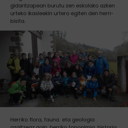
gidaritzapean burutu zen eskolako azken
urteko ikasleekin urtero egiten den herri-
bisita.
Herriko flora, fauna eta geologia
azaltzeaz gain, herriko toponimia, historia