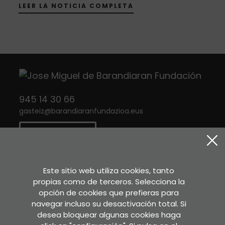
LEER LA NOTICIA COMPLETA
945 14 30 66
gasteiz
@
barandiaranfundazioa.eus
CONTACTO
Twitter
Instagram
Facebook
Este sitio web utiliza cookies, tanto
propias como de terceros. Selecciona la
opción de cookies que prefieras para
Sara Etxea
navegar incluso su desactivación total. Si
Murkondo Auzoa, 4
desea bloquear algunas cookies haga
20211 ATAUN (Gipuzkoa)