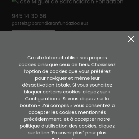
945 14 30 66
gasteiz
@
barandiaranfundazioa.eus
CONTACT
Twitter
Instagram
Facebook
Ce site Internet utilise ses propres
cookies ainsi que ceux de tiers. Choisissez
l’option de cookies que vous préférez
Sara Etxea
pour naviguer et même leur
Murkondo Auzoa, 4
désactivation totale. Si vous souhaitez
20211 ATAUN (Gipuzkoa)
bloquer certains cookies, cliquez sur «
Configuration ». Si vous cliquez sur le
VOIR SUR GOOGLE MAPS
bouton « J’ai compris » vous consentez à
accepter les cookies mentionnés
Secrétaire
précédemment, et à accepter notre
Pedro Asua , 2 - 2. solairua.
politique d’utilisation des cookies, cliquez
60. bulegoa. 01008 GASTEIZ
sur le lien "
En savoir plus
" pour plus