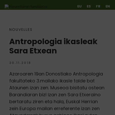
EU
ES
FR
EN
NOUVELLES
Ir directamente al contenido
Antropologia ikasleak
Sara Etxean
20.11.2018
Azaroaren 19an Donostiako Antropologia
fakultateko 3.mailako ikasle talde bat
Ataunen izan zen. Museoa bisitatu ostean
Barandiaran bizi izan zen Sara Etxeraino
bertaratu ziren eta hala, Euskal Herrian
zein Europa mailan erreferente izan zen