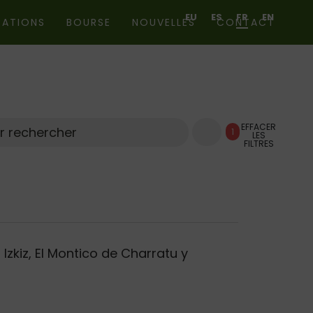
EU
ES
FR
EN
CATIONS
BOURSE
NOUVELLES
CONTACT
EFFACER
1
LES
Chercher
FILTRES
Izkiz, El Montico de Charratu y