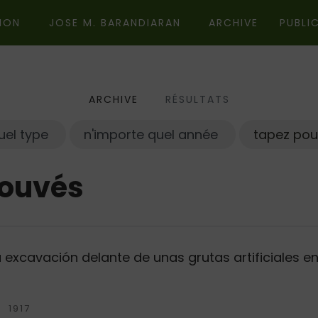
ION
JOSE M. BARANDIARAN
ARCHIVE
PUBLI
ARCHIVE
RÉSULTATS
Année
Sujet
Type
Chercher
rouvés
 excavación delante de unas grutas artificiales en 
1917