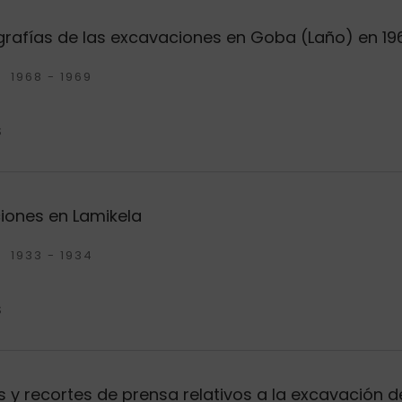
grafías de las excavaciones en Goba (Laño) en 19
1968 - 1969
S
iones en Lamikela
1933 - 1934
S
os y recortes de prensa relativos a la excavación 