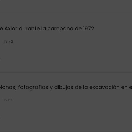
S
e Axlor durante la campaña de 1972
1972
S
anos, fotografías y dibujos de la excavación en el
1963
S