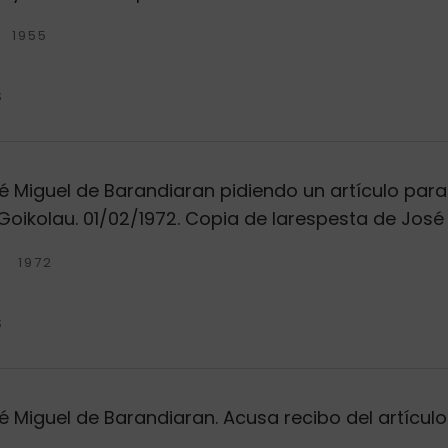
1955
S
 Miguel de Barandiaran pidiendo un artículo para l
y Goikolau. 01/02/1972. Copia de larespesta de Jos
1972
S
é Miguel de Barandiaran. Acusa recibo del artículo