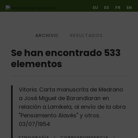
EU
ES
FR
EN
ARCHIVO
RESULTADOS
Ir directamente al contenido
Se han encontrado 533
elementos
Vitoria. Carta manuscrita de Medrano
a José Miguel de Barandiaran en
relación a Lamikela, al envío de la obra
"Pensamiento Alavés" y otros.
03/07/1954
ETNOGRAFÍA
CORRESPONDENCIA