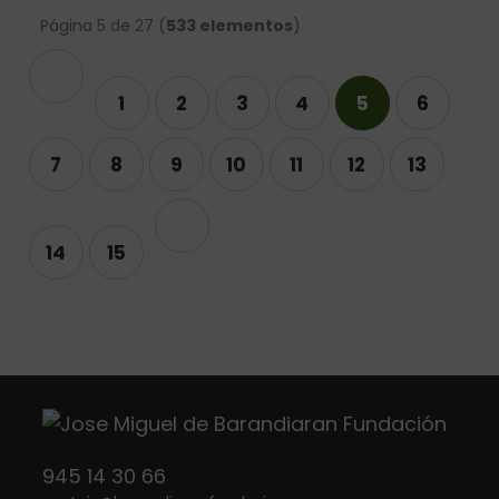
Página 5 de 27 (
533 elementos
)
terior
1
2
3
4
5
6
7
8
9
10
11
12
13
Siguiente
14
15
945 14 30 66