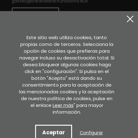
gasteiz
@
barandiaranfundazioa.eus
CONTACTO
Twitter
Instagram
Facebook
Este sitio web utiliza cookies, tanto
propias como de terceros. Selecciona la
opción de cookies que prefieras para
Sara Etxea
navegar incluso su desactivación total. Si
Murkondo Auzoa, 4
desea bloquear algunas cookies haga
20211 ATAUN (Gipuzkoa)
click en "configuración". Si pulsa en el
botón "Acepto" está dando su
VER EN GOOGLE MAPS
consentimiento para la aceptación de
las mencionadas cookies y la aceptación
Secretaría
de nuestra política de cookies, pulse en
Pedro Asua , 2 - 2. solairua.
el enlace
Leer más
" para mayor
60. bulegoa. 01008 GASTEIZ
información.
VER EN GOOGLE MAPS
Aceptar
Configurar
Copyright © 2022 Fundación Jose Miguel de Barandiaran.