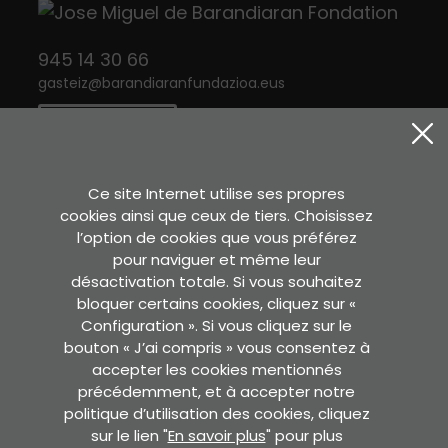
945 14 30 66
gasteiz
@
barandiaranfundazioa.eus
CONTACT
Twitter
Instagram
Facebook
Ce site Internet utilise ses propres
cookies ainsi que ceux de tiers. Choisissez
l’option de cookies que vous préférez
Sara Etxea
pour naviguer et même leur
Murkondo Auzoa, 4
désactivation totale. Si vous souhaitez
20211 ATAUN (Gipuzkoa)
bloquer certains cookies, cliquez sur «
Configuration ». Si vous cliquez sur le
VOIR SUR GOOGLE MAPS
bouton « J’ai compris » vous consentez à
accepter les cookies mentionnés
Secrétaire
précédemment, et à accepter notre
Pedro Asua , 2 - 2. solairua.
politique d’utilisation des cookies, cliquez
60. bulegoa. 01008 GASTEIZ
sur le lien "
En savoir plus
" pour plus