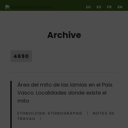
EU
ES
FR
EN
Archive
Ir directamente al contenido
4690
Área del mito de las lamias en el País
Vasco. Localidades donde existe el
mito
ETHNOLOGIE-ETHNOGRAPHIE
NOTES DE
TRAVAIL