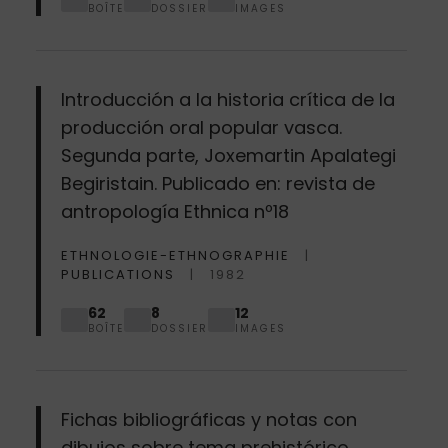
BOÎTE
DOSSIER
IMAGES
Introducción a la historia crítica de la
producción oral popular vasca.
Segunda parte, Joxemartin Apalategi
Begiristain. Publicado en: revista de
antropología Ethnica nº18
ETHNOLOGIE-ETHNOGRAPHIE
PUBLICATIONS
1982
62
8
12
BOÎTE
DOSSIER
IMAGES
Fichas bibliográficas y notas con
dibujos sobre tema prehistórico