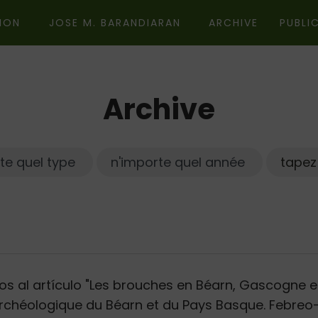
ION
JOSE M. BARANDIARAN
ARCHIVE
PUBLI
Archive
Année
Sujet
Type
Chercher
os al artículo "Les brouches en Béarn, Gascogne et
 Archéologique du Béarn et du Pays Basque. Febre