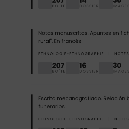
207
14
36
BOÎTE
DOSSIER
IMAGE
Notas manuscritas. Apuntes en fichas
rural". En francés
ETHNOLOGIE-ETHNOGRAPHIE
NOTES
207
16
30
BOÎTE
DOSSIER
IMAGE
Escrito mecanografiado. Relación bi
funerarios
ETHNOLOGIE-ETHNOGRAPHIE
NOTES