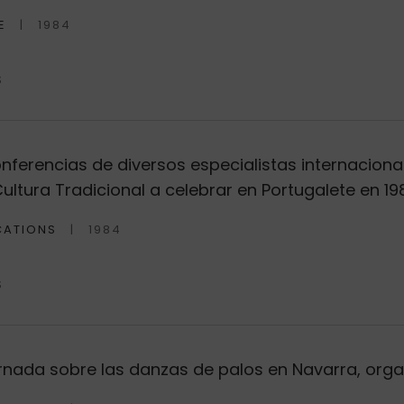
E
1984
S
ferencias de diversos especialistas internaciona
ultura Tradicional a celebrar en Portugalete en 19
CATIONS
1984
S
ornada sobre las danzas de palos en Navarra, org