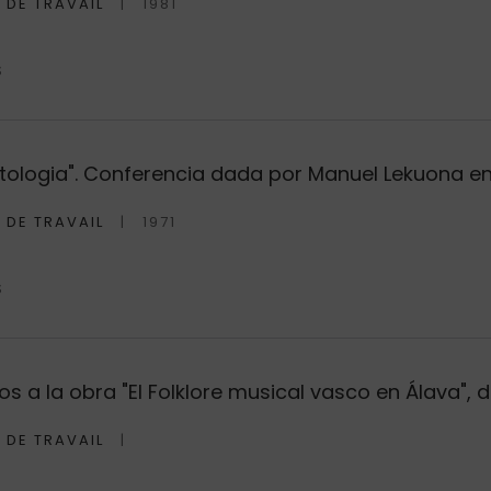
 DE TRAVAIL
1981
S
tologia". Conferencia dada por Manuel Lekuona en l
 DE TRAVAIL
1971
S
s a la obra "El Folklore musical vasco en Álava", 
 DE TRAVAIL