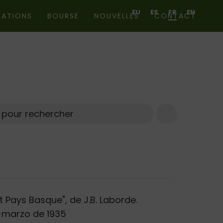
EU
ES
FR
EN
CATIONS
BOURSE
NOUVELLES
CONTACT
Chercher
 Pays Basque", de J.B. Laborde.
o-marzo de 1935