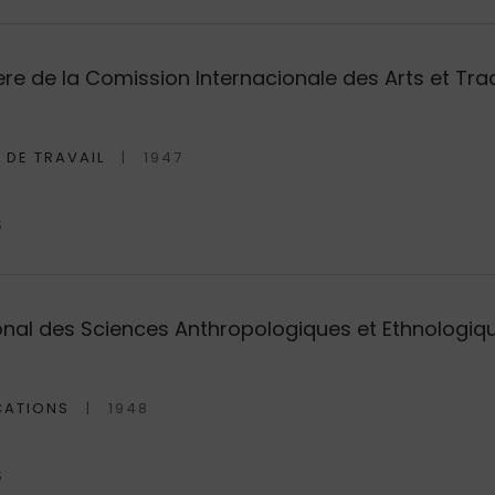
iere de la Comission Internacionale des Arts et Tra
 DE TRAVAIL
1947
S
onal des Sciences Anthropologiques et Ethnologique
CATIONS
1948
S