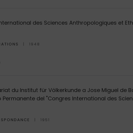
 International des Sciences Anthropologiques et Et
CATIONS
1948
S
riat du Institut für Völkerkunde a Jose Miguel de Ba
jo Permanente del "Congres International des Scie
ESPONDANCE
1951