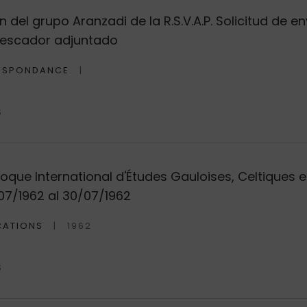
 del grupo Aranzadi de la R.S.V.A.P. Solicitud de e
 pescador adjuntado
ESPONDANCE
S
oque International d'Études Gauloises, Celtiques 
07/1962 al 30/07/1962
CATIONS
1962
S