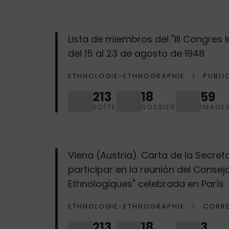
Lista de miembros del "III Congres
del 15 al 23 de agosto de 1948
ETHNOLOGIE-ETHNOGRAPHIE
PUBLI
213
18
59
BOÎTE
DOSSIER
IMAGE
Viena (Austria). Carta de la Secreta
participar en la reunión del Conse
Ethnologiques" celebrada en París
ETHNOLOGIE-ETHNOGRAPHIE
CORR
213
18
3