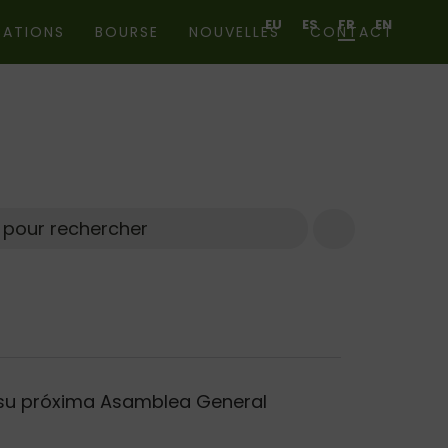
EU
ES
FR
EN
CATIONS
BOURSE
NOUVELLES
CONTACT
Chercher
a su próxima Asamblea General