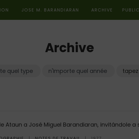
ION
JOSE M. BARANDIARAN
ARCHIVE
PUBLI
Archive
Année
Sujet
Type
Chercher
de Ataun a José Miguel Barandiaran, invitándole 
OGRAPHIE
NOTES DE TRAVAIL
1977