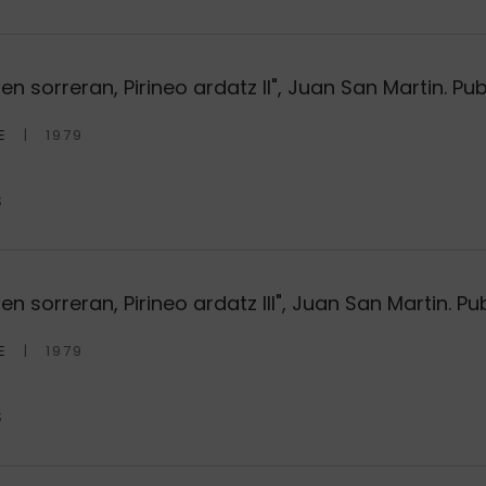
n sorreran, Pirineo ardatz II", Juan San Martin. Pu
E
1979
S
 sorreran, Pirineo ardatz III", Juan San Martin. Pu
E
1979
S