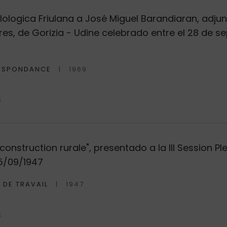
 Filologica Friulana a José Miguel Barandiaran, ad
res, de Gorizia - Udine celebrado entre el 28 de se
ESPONDANCE
1969
S
construction rurale", presentado a la III Session P
25/09/1947
 DE TRAVAIL
1947
S