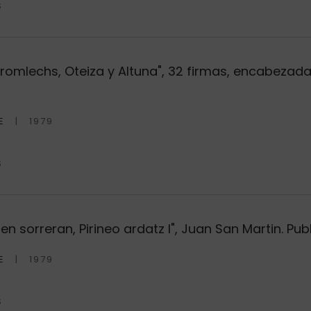
S
cromlechs, Oteiza y Altuna", 32 firmas, encabezada
E
1979
S
n sorreran, Pirineo ardatz I", Juan San Martin. Pub
E
1979
S