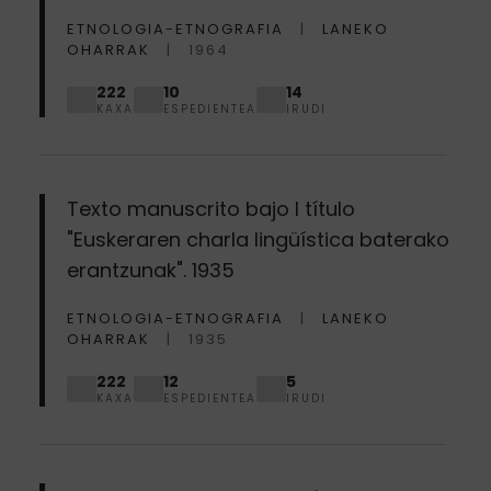
ETNOLOGIA-ETNOGRAFIA
LANEKO
OHARRAK
1964
222
10
14
KAXA
ESPEDIENTEA
IRUDI
Texto manuscrito bajo l título
"Euskeraren charla lingüística baterako
erantzunak". 1935
ETNOLOGIA-ETNOGRAFIA
LANEKO
OHARRAK
1935
222
12
5
KAXA
ESPEDIENTEA
IRUDI