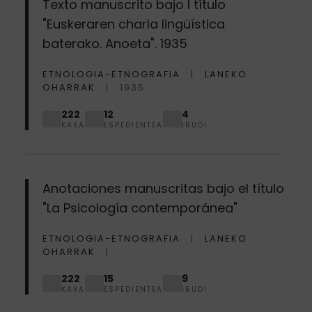
Texto manuscrito bajo l título
"Euskeraren charla lingüística
baterako. Anoeta". 1935
ETNOLOGIA-ETNOGRAFIA
LANEKO
OHARRAK
1935
222
12
4
KAXA
ESPEDIENTEA
IRUDI
Anotaciones manuscritas bajo el título
"La Psicología contemporánea"
ETNOLOGIA-ETNOGRAFIA
LANEKO
OHARRAK
222
15
9
KAXA
ESPEDIENTEA
IRUDI