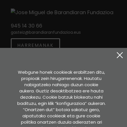
945 14 30 66
gasteiz
@
barandiaranfundazioa.eus
HARREMANAK
Twitter
Instagram
Facebook
Webgune honek cookieak erabiltzen ditu,
propioak zein hirugarrenenak. Hautatu
Sara Etxea
nabigatzeko nahiago duzun cookie
Murkondo Auzoa, 4
aukera. Guztiz desaktibatzea ere hauta
20211 ATAUN (Gipuzkoa)
dezakezu. Cookie batzuk blokeatu nahi
badituzu, egin klik “konfigurazioa” aukeran.
GOOGLE MAPS-EN IKUSI
“Onartzen dut” botoia sakatuz gero,
aipatutako cookieak eta gure cookie
Idazkaritza
politika onartzen duzula adierazten ari
Pedro Asua , 2 - 2. solairua.