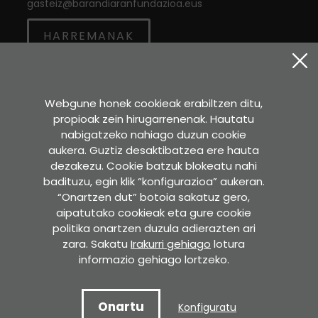
gasteiz
@
barandiaranfundazioa.eus
HARREMANAK
Twitter
Instagram
Facebook
Webgune honek cookieak erabiltzen ditu,
propioak zein hirugarrenenak. Hautatu
Sara Etxea
nabigatzeko nahiago duzun cookie
Murkondo Auzoa, 4
aukera. Guztiz desaktibatzea ere hauta
20211 ATAUN (Gipuzkoa)
dezakezu. Cookie batzuk blokeatu nahi
badituzu, egin klik “konfigurazioa” aukeran.
GOOGLE MAPS-EN IKUSI
“Onartzen dut” botoia sakatuz gero,
aipatutako cookieak eta gure cookie
Idazkaritza
politika onartzen duzula adierazten ari
Pedro Asua , 2 - 2. solairua.
zara. Sakatu
Irakurri gehiago
lotura
60. bulegoa. 01008 GASTEIZ
informazio gehiago lortzeko.
GOOGLE MAPS-EN IKUSI
Onartu
Konfiguratu
Copyright © 2022 Jose Miguel de Barandiaran Fundazioa.