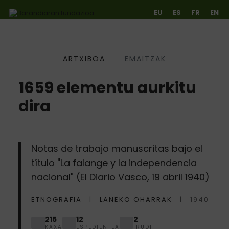
EU
ES
FR
EN
ARTXIBOA
EMAITZAK
Ir directamente al contenido
1659 elementu aurkitu
dira
Notas de trabajo manuscritas bajo el
título "La falange y la independencia
nacional" (El Diario Vasco, 19 abril 1940)
ETNOGRAFIA
LANEKO OHARRAK
1940
215
12
2
KAXA
ESPEDIENTEA
IRUDI