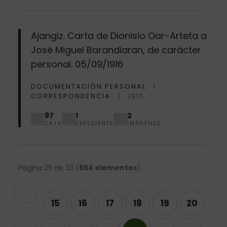
Ajangiz. Carta de Dionisio Oar-Arteta a
José Miguel Barandiaran, de carácter
personal. 05/09/1916
DOCUMENTACIÓN PERSONAL
CORRESPONDENCIA
1916
97
1
2
CAJA
EXPEDIENTE
IMÁGENES
Página 25 de 33 (
654 elementos
)
terior
15
16
17
18
19
20