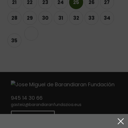
21
22
23
24
25
26
27
28
29
30
31
32
33
34
Siguiente
35
945 14 30 66
gasteiz
@
barandiaranfundazioa.eus
CONTACTO