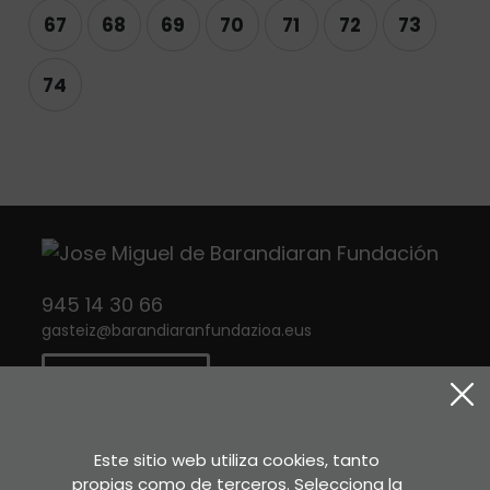
67
68
69
70
71
72
73
74
945 14 30 66
gasteiz
@
barandiaranfundazioa.eus
CONTACTO
Twitter
Instagram
Facebook
Este sitio web utiliza cookies, tanto
propias como de terceros. Selecciona la