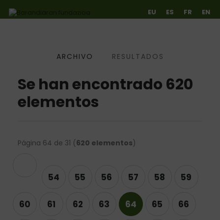
EU
ES
FR
EN
ARCHIVO
RESULTADOS
Ir directamente al contenido
Se han encontrado 620
elementos
Página 64 de 31 (
620 elementos
)
terior
54
55
56
57
58
59
60
61
62
63
64
65
66